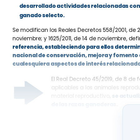
desarrollado actividades relacionadas con 
ganado selecto.
Se modifican los Reales Decretos 558/2001, de 2
noviembre; y 1625/2011, de 14 de noviembre, defi
referencia, estableciendo para ellos determ
nacional de conservación, mejora y fomento d
cualesquiera aspectos de interés relacionados
El Real Decreto 45/2019, de 8 de 
aplicables a los animales reprodu
material reproductivo
, se actua
de las razas ganaderas.
Por otra parte, se establece específicamente 
designar un Centro Nacional de Referencia de
técnicas de genotipado
para verificación de l