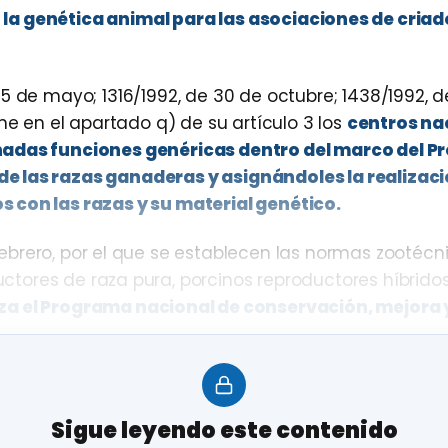
la genética animal para las asociaciones de criad
5 de mayo; 1316/1992, de 30 de octubre; 1438/1992, d
ne en el apartado q) de su artículo 3 los
centros na
inadas funciones genéricas dentro del marco del 
e las razas ganaderas y asignándoles la realizaci
 con las razas y su material genético.
febrero, por el que se establecen las normas zootécn
ctores de raza pura, porcinos reproductores híbridos
liza el Programa nacional de conservación, mejora
que
el Ministerio de Agricultura, Pesca y Alimentac
 Genética Animal cuyo fin será el de armonizar y
Sigue leyendo este contenido
a identidad, intervenciones sobre el genoma y anális