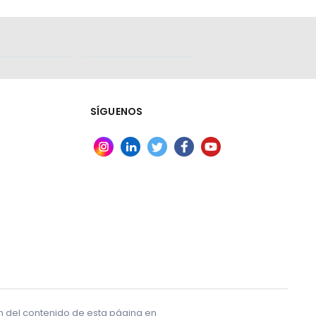
 materia
rograma
SÍGUENOS
el
ar los
 otros
de
 (ICAR) o
mación,
erencia de
n de
ón del contenido de esta página en