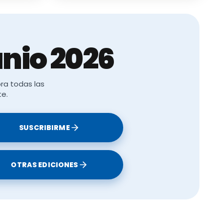
strictiva
 principios
nio 2026
s
artes
ra todas las
te.
s
SUSCRIBIRME
s, les sean
OTRAS EDICIONES
) así
los