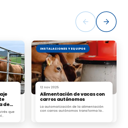
r Animal
sterio de
os Agrarios
con
INSTALACIONES Y EQUIPOS
onderían.
ho real
12 nov 2025
aje
Alimentación de vacas con
 39/2015,
te
carros autónomos
n concreto,
a de
La automatización de la alimentación
r la
uado para
con carros autónomos transforma la
strés que
eficiencia, sostenibilidad y bienestar en
el
las granjas de vacuno.
dad en