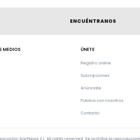
l y los centros cualificados de genética animal, en
ciones que puedan ser demandas en el marco del P
ento de razas ganaderas.
ENCUÉNTRANOS
reto 45/2019, de 8 de febrero:
S MEDIOS
ÚNETE
tica molecular animal, reconocidos de acuerdo con 
l fin de que las técnicas sean homogéneas y homolog
Registro online
alización de ensayos colaborativos y validaciones con
e acuerdo con las recomendaciones de los Centros 
Suscripciones
é Internacional de Control del Rendimiento Ganadero
Anúnciate
imal (ISAG).
Publica con nosotros
s de genética molecular animal reconocidos la infor
Contacto
 técnicas que se desarrollen por los centros de ref
orientaciones para estudios genéticos o implantació
 programas de cría oficialmente aprobados.
cación AgriNews S.L. All rights reserved. Se prohíbe la reproducci