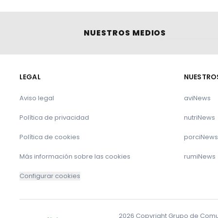
laboratorios de genética molecular anima
de zootecnia en el desarrollo de actua
Nacional de conservación, mejora y fom
NUESTROS MEDIOS
2. Conforme al artículo 20.2 del Real Dec
LEGAL
NUESTRO
a) Coordinar a los laboratorios de gené
artículo 18 de dicho real decreto, con e
Aviso legal
aviNews
métodos a utilizar – lo que incluye la re
Laboratorios de genética molecular – d
Política de privacidad
nutriNews
Referencia de la Unión Europea, el Comit
Política de cookies
porciNews
la Sociedad Internacional de Genética An
Más información sobre las cookies
rumiNews
b) Apoyar y transferir a los laboratorio
Configurar cookies
recomendaciones, protocolos y las nuevas
la Unión Europea, ICAR o ISAG, así como 
nuevas biotecnologías para apoyo a los
2026 Copyright Grupo de Comuni