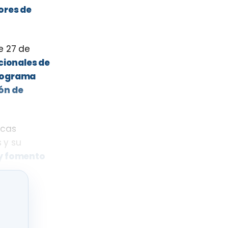
ores de
e 27 de
cionales de
Programa
ón de
icas
 y su
 y fomento
ión podrá
 homologar
is genéticos