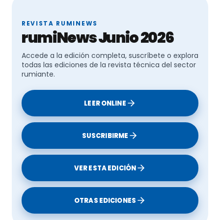
Te puede interesar:
REVISTA RUMINEWS
rumiNews Junio 2026
Reducir el uso de antibióticos
Accede a la edición completa, suscríbete o explora
Hacia un pastoreo de montaña sostenible
todas las ediciones de la revista técnica del sector
rumiante.
Explotaciones ganaderas respetuosas con la
biodiversidad
LEER ONLINE
SUSCRIBIRME
VER ESTA EDICIÓN
OTRAS EDICIONES