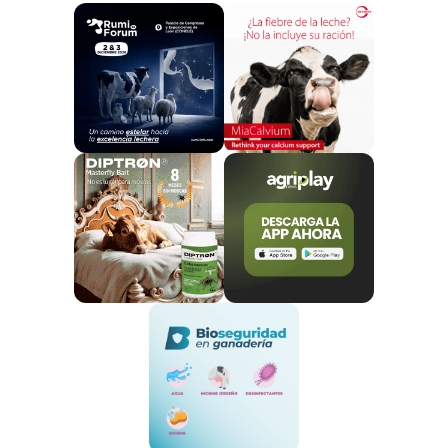
brucelosis.
Analizaron garrapatas de jabalíes en 41
zonas de caza de Madrid
Para conocer la situación en España, los
investigadores recogieron garrapatas de ungulados
silvestres que habitaban en
41 zonas diferentes
en
reservas de caza de la
Comunidad de Madrid
durante
seis años
, las agruparon y las analizaron para
detectar
Brucella
.
Además, para relacionar la presencia de este género
de bacterias en garrapatas con las infecciones en los
animales silvestres hospedadores, se examinaron
muestras de
hígado de ungulados muertos