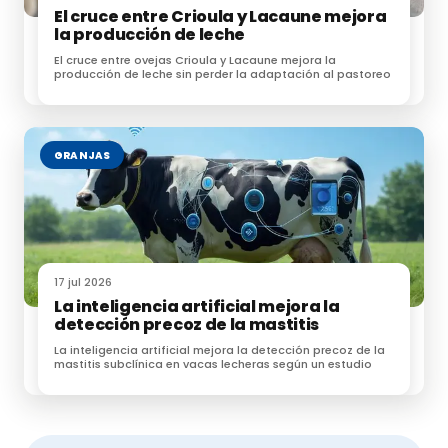
«Demostramos que hay jabalíes infectados con
El cruce entre Crioula y Lacaune mejora
la producción de leche
Brucella en reservas de caza en las que se
encuentran garrapatas positivas para Brucella que
El cruce entre ovejas Crioula y Lacaune mejora la
producción de leche sin perder la adaptación al pastoreo
parasitan a los jabalíes, lo que sugiere que se debe
considerar que las garrapatas desempeñan un papel
en la epidemiología de la brucelosis en los jabalíes»,
afirman.
GRANJAS
«Este estudio proporciona evidencia de que
la contribución de los vectores artrópodos debe
considerarse en la epidemiología de la brucelosis en
la fauna silvestre», concluyen.
17 jul 2026
La inteligencia artificial mejora la
detección precoz de la mastitis
La inteligencia artificial mejora la detección precoz de la
Fuente:
mastitis subclínica en vacas lecheras según un estudio
Detection of Brucella in Dermacentor Ticks of Wild Boar with
Brucellosis