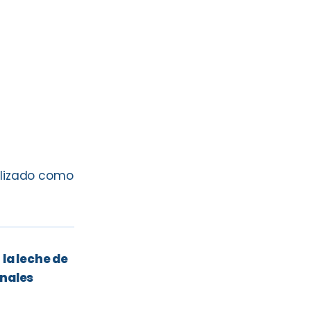
ilizado como
 la leche de
nales