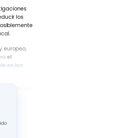
stigaciones
ducir los
 posiblemente
cal.
y europeo,
ero
el
le en los
es Unidos ha
ptidos
lizarlos como
nido
para el
terol, según