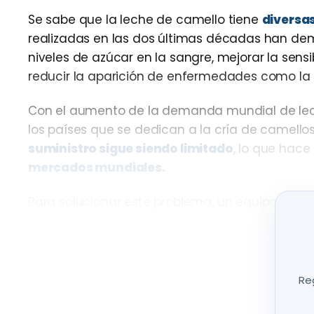
Se sabe que la leche de camello tiene
diversas
realizadas en las dos últimas décadas han dem
niveles de azúcar en la sangre, mejorar la sensib
reducir la aparición de enfermedades como la di
Con el aumento de la demanda mundial de lech
los países que se dedican a la cría de camell
suministro sigue siendo limitado
, lo que hac
mercados mundiales.
Para solucionar este problema, un equipo de in
trabajado en la
producción de un hidrolizado 
bioactivos específicos
a partir de las proteín
suplementos nutricionales beneficiosos para la 
Reg
Las proteínas y péptidos de la leche de came
microbioma intestinal, son ricas en nutrientes 