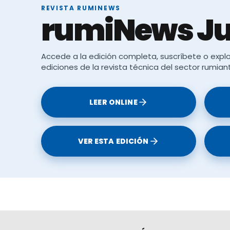
REVISTA RUMINEWS
rumiNews Ju
Accede a la edición completa, suscríbete o explo
mel milk. Nature.com. Retrieved September 27, 2022, 
ediciones de la revista técnica del sector rumian
-00378-6
Le puede interesar:
LEER ONLINE
nso
VER ESTA EDICIÓN
antes de poder digerirla