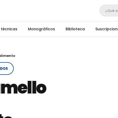
¿Qué e
 técnicas
Monográficos
Biblioteca
Suscripcion
alimento
ADOS
amello