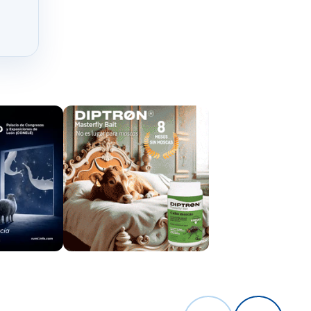
 lactosa
 papel
icado en
de la leche
ir péptidos
un