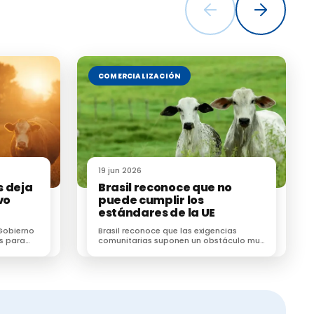
cience en
COMERCIALIZACIÓN
a leche de
eneficios
idos
19 jun 2026
erminar qué
s deja
Brasil reconoce que no
vo
puede cumplir los
estándares de la UE
Gobierno
Brasil reconoce que las exigencias
s para
comunitarias suponen un obstáculo muy
 ser los
co para
difícil de superar para el sector cárnico
brasileño
atorio y