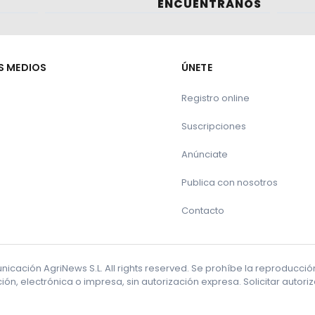
ENCUÉNTRANOS
S MEDIOS
ÚNETE
Registro online
Suscripciones
Anúnciate
Publica con nosotros
Contacto
cación AgriNews S.L. All rights reserved. Se prohíbe la reproducci
ón, electrónica o impresa, sin autorización expresa. Solicitar autor