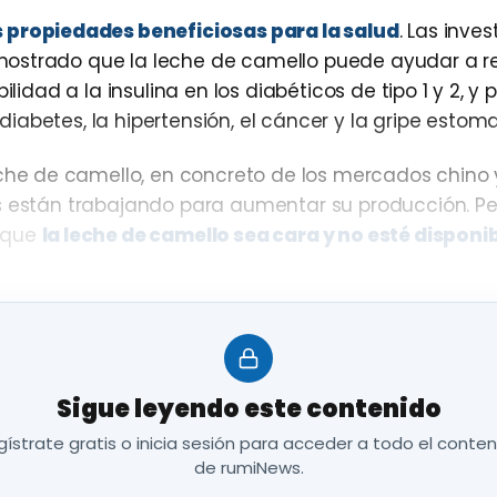
 propiedades beneficiosas para la salud
. Las inve
ostrado que la leche de camello puede ayudar a re
ilidad a la insulina en los diabéticos de tipo 1 y 2, y
abetes, la hipertensión, el cáncer y la gripe estoma
e de camello, en concreto de los mercados chino 
os están trabajando para aumentar su producción. P
e que
la leche de camello sea cara y no esté disponib
vestigadores de la Universidad de los Emiratos Árab
de proteínas bioactivas,
y en el
aislamiento de pé
as beneficiosas de la leche de camello. Todo para uti
Sigue leyendo este contenido
salud.
ístrate gratis o inicia sesión para acceder a todo el conte
llo poseen propiedades antioxidantes
, son buenas 
de rumiNews.
y se ha demostrado que reducen los niveles de coles