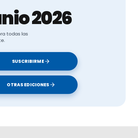
nio 2026
ra todas las
from
te.
SUSCRIBIRME
OTRAS EDICIONES