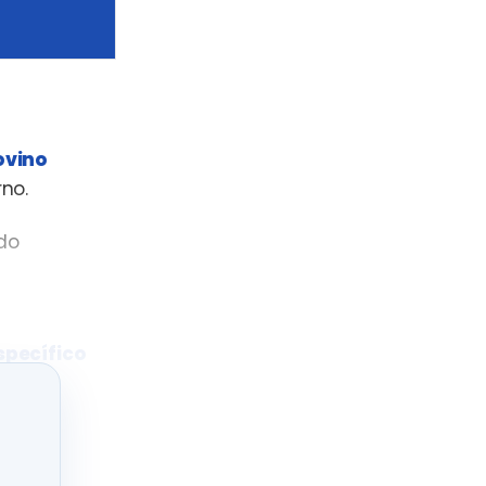
ovino
no.
ado
specífico
nal de
r el