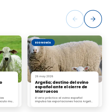
ECONOMÍA
 directa
de
26 may 2026
no
Argelia; destino del ovino
nor plazo
español ante el cierre de
Marruecos
ra, Pesca y
s para la
ias
El veto práctico al ovino español
áculo muy
impulsa las exportaciones hacia Argelia
computar,
r cárnico
y obliga al sector a reorganizar la Fiesta
del Sacrificio
 Agraria