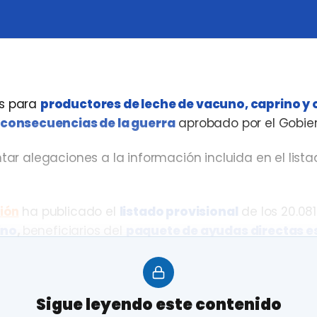
os para
productores de leche de vacuno, caprino y 
s consecuencias de la guerra
aprobado por el Gobier
tar alegaciones a la información incluida en el list
ión
ha publicado el
listado provisional
de los 20.081
ino
,
beneficiarios del
paquete de ayudas directas e
millones de euros
, que está incluido en el plan nacio
ciales de la guerra en Ucrania puesto en marcha po
Sigue leyendo este contenido