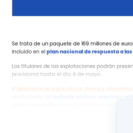
Se trata de un paquete de 169 millones de eur
incluido en el
plan nacional de respuesta a la
Los titulares de las explotaciones podrán presen
provisional hasta el día 4 de mayo.
El
Ministerio de Agricultura, Pesca y Alimentac
productores de
leche de vacuno
,
caprino
y
ov
para el sector lácteo
por un montante de
169 
respuesta a las consecuencias económicas y so
Gobierno.