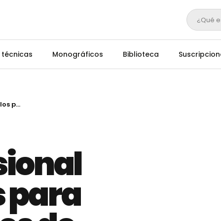
¿Qué e
 técnicas
Monográficos
Biblioteca
Suscripcion
Listado provisional de las ayudas para los productores de leche
sional
s para