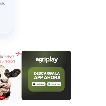
e suponen
nido
social
, que
ros
.
l incremento
al aumento
ribuyen en: