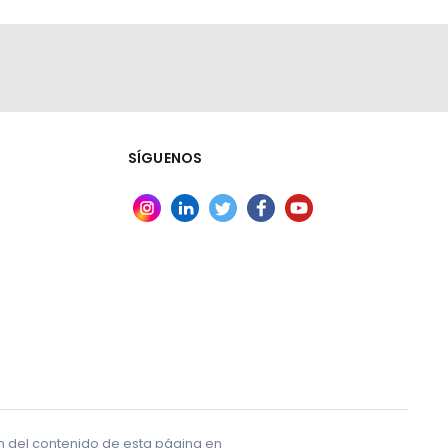
ional
SÍGUENOS
te
no
 mayo
,
ón del contenido de esta página en