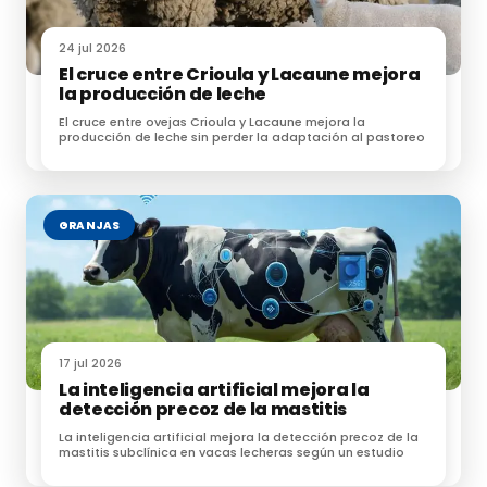
propagación, como la tuberculosis bovina, la gripe
aviar y los norovirus. También pone de manifiesto la
24 jul 2026
El cruce entre Crioula y Lacaune mejora
necesidad de considerar el papel que
la producción de leche
desempeñan todas las posibles vías de
El cruce entre ovejas Crioula y Lacaune mejora la
transmisión de patógenos nuevos y
producción de leche sin perder la adaptación al pastoreo
emergentes, como el COVID-19.
Este estudio ha sido financiado por el Departamento de Medio Ambiente,
GRANJAS
Alimentación y Asuntos Rurales (Defra) y el Consejo de Investigación en
Biotecnología y Ciencias Biológicas, que forma parte de Investigación e
Innovación del Reino Unido (BBSRC UKRI).
17 jul 2026
Fuente:
pirbright.ac.uk
La inteligencia artificial mejora la
detección precoz de la mastitis
La inteligencia artificial mejora la detección precoz de la
mastitis subclínica en vacas lecheras según un estudio