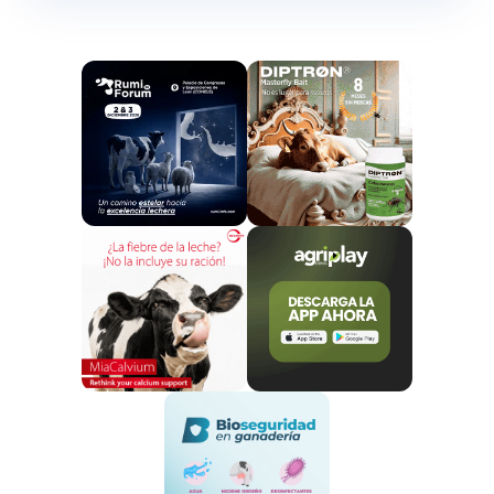
de cada diez animales no infectados
desarrollaron signos clínicos del virus de la
fiebre aftosa como resultado de la
contaminación ambiental.
El equipo estableció
que, si bien el virus infeccioso suele estar presente en
las secreciones y excreciones del ganado infectado
durante 4-5 días,
el virus infeccioso puede
persistir en el medio ambiente hasta 14 días.
Además de establecer los plazos de transmisión,
el
estudio proporciona datos valiosos sobre la
relación entre los niveles de virus en el medio
ambiente y la probabilidad de que los animales
se infecten.
Esto proporciona información a los
evaluadores y gestores de riesgos sobre la rapidez
con que deben aplicarse los procedimientos de
desinfección para reducir el riesgo de transmisión de
un entorno contaminado.