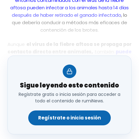
entornos contaminados con el virus de la fiebre
aftosa pueden infectar a los animales hasta 14 días
después de haber retirado el ganado infectado
, lo
que debería conducir a métodos más eficaces de
contención de los brotes.
Aunque
el virus de la fiebre aftosa se propaga por
contacto directo entre animales,
también
puede
sobrevivir en las superficies durante períodos
prolongados.
Los animales que se desplazan a
zonas contaminadas
pueden entonces infectarse
incluso después de que el animal infectado
Sigue leyendo este contenido
original haya sido retirado.
Cuantificar cómo
Regístrate gratis o inicia sesión para acceder a
puede afectar esto a la transmisión es esencial para
todo el contenido de rumiNews.
aplicar medidas de bioseguridad adecuadas.
Regístrate o inicia sesión
El estudio colaborativo, publicado en mBio,
introdujo
vacas no infectadas en un entorno que habían
ocupado previamente vacas infectadas
.
Siete