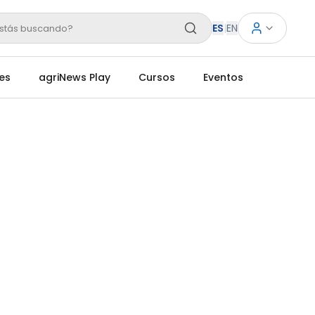
ES
|
EN
stás buscando?
es
agriNews Play
Cursos
Eventos