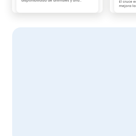
disponibilidad de animales y una
El cruce 
demanda sostenida impulsan el precio
mejora la
de la leche
la adapta