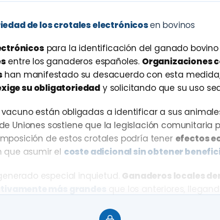
iedad de los crotales electrónicos
en bovinos
ectrónicos
para la identificación del ganado bovino
es
entre los ganaderos españoles.
Organizaciones c
s
han manifestado su desacuerdo con esta medida
xige su obligatoriedad
y solicitando que su uso sea
e vacuno están obligadas a identificar a sus animale
n de Uniones sostiene que la legislación comunitaria
 imposición de estos crotales podría tener
efectos 
n que asumir el
coste adicional sin obtener benefic
 generado especial inquietud.
Ganaderos locales de
cativamente más grandes
que los anteriores, llegan
”
en algunas razas. Esta característica ha provocad
especialmente en el
ganado bravo
, donde los becer