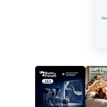
sufrir
deformaciones en la oreja debido al peso
riesgo de infecciones y aparición de hongos
.
Reg
Otro punto de controversia es la
obligatoriedad
una decisión que los ganaderos consideran
ar
método de trabajo y manejo del ganado. Adem
pérdidas en el campo está generando
retraso
tener que desplazarse a distintas Unidades Vete
La
Junta de Castilla y León
ha invertido
2,
electrónicos, con el objetivo de mejorar la
ganaderos insisten en que la medida debe
cada explotación.
En este contexto, los productores solicitan al
Mi
la
obligatoriedad
de los crotales electrónicos
particularidades de cada explotación y
evitan