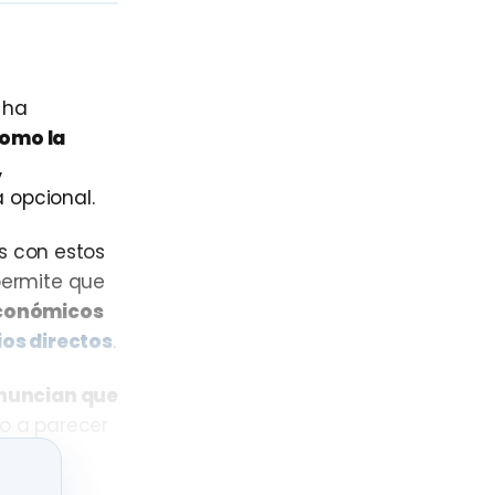
 ha
omo la
,
 opcional.
s con estos
 permite que
económicos
ios directos
.
nuncian que
do a parecer
o
ros pueden