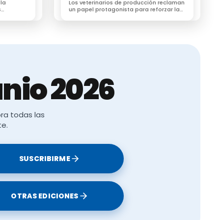
 la
Los veterinarios de producción reclaman
s
un papel protagonista para reforzar la
egún un
bioseguridad en las explotaciones
ganaderas
nio 2026
ra todas las
te.
SUSCRIBIRME
OTRAS EDICIONES