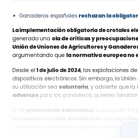
Ganaderos españoles
rechazan la obligator
La implementación obligatoria de crotales el
generado una
ola de críticas y preocupacion
Unión de Uniones de Agricultores y Ganadero
argumentando que
la normativa europea no e
Desde el
1 de julio de 2024
, las explotaciones d
dispositivos electrónicos. Sin embargo, la Unió
su utilización sea
voluntaria
, y advierte que la
adversos
para los ganaderos, quienes tendría
En la
provincia de Salamanca
, la situación ha
los nuevos crotales electrónicos
son signifi
“auténticos cencerros colgados de las orejas
dificultades en su colocación y adaptación
, 