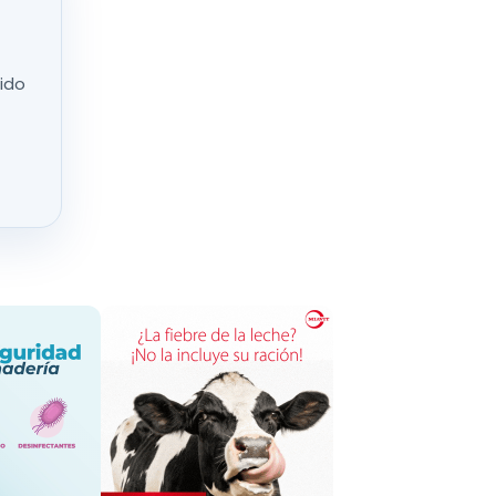
nta el
nido
zquierda
,
e su propio
debido a
s costes
, al
les
embargo, los
cíficas de
econsidere
 el sector
.