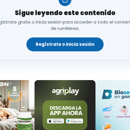
 del dispositivo
. Además, el mayor tamaño increme
Sigue leyendo este contenido
ístrate gratis o inicia sesión para acceder a todo el conte
 de colocar el crotal exclusivamente en la oreja i
de rumiNews.
bitraria e innecesaria
, ya que cada explotación tien
ás, la
falta de disponibilidad
de estos dispositivos 
Regístrate o inicia sesión
s en la identificación del ganado y aumentando lo
rinarias en busca de crotales.
3 millones de euros
en la adquisición de estos crota
trazabilidad y el control sanitario del ganado
. Sin 
ría ser
flexible
y adaptarse a las necesidades espe
nisterio de Agricultura, Pesca y Alimentación
que r
 y permita que su uso sea
voluntario
, respetando las
do imposiciones que puedan generar resistencia en