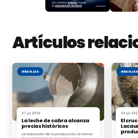
Referencias:
Tribuna de Salamanca
Artículos relac
Ganaderos de Chihuahua enfrentan una cris
GRANJAS
GRANJA
Nicaragua obstaculiza la lucha contra el g
27 jul 2026
24 jul 20
La leche de cabra alcanza
El cru
precios históricos
Lacaun
produc
La reducción de la producción, la menor