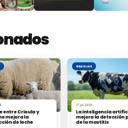
ionados
Le puede interesar:
is por sequía
S
GRANJAS
usano barrenador
26
17 jul 2026
ce entre Crioula y
La inteligencia artific
e mejora la
mejora la detección 
ción de leche
de la mastitis