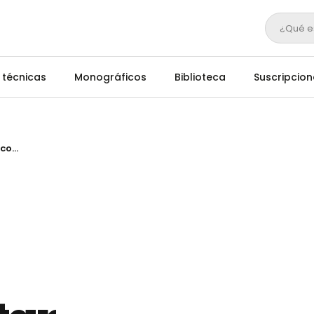
¿Qué e
 técnicas
Monográficos
Biblioteca
Suscripcion
Los crotales electrónicos podrían atentar contra el bienestar animal