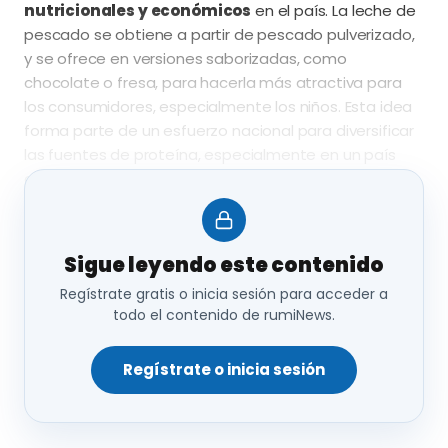
nutricionales y económicos
en el país. La leche de
pescado se obtiene a partir de pescado pulverizado,
y se ofrece en versiones saborizadas, como
chocolate o fresa, para hacerla más atractiva para
los consumidores, especialmente los niños. Esta idea
forma parte de un esfuerzo nacional para diversificar
las fuentes de proteína, especialmente en un país
que enfrenta una gran oferta de pescado y un
escape.
La leche de pescado no solo busca ser una
Sigue leyendo este contenido
alternativa nutricional, sino también un sustituto
Regístrate gratis o inicia sesión para acceder a
asequible y accesible.
En Indonesia, muchas
todo el contenido de rumiNews.
familias enfrentan dificultades para acceder a
productos lácteos
debido a los altos costos de la
leche de vaca. Además, el gobierno se enfrenta a
Regístrate o inicia sesión
desafíos para garantizar que los niños reciban
suficientes nutrientes en su dieta, particularmente
proteínas esenciales, debido a los altos precios de la