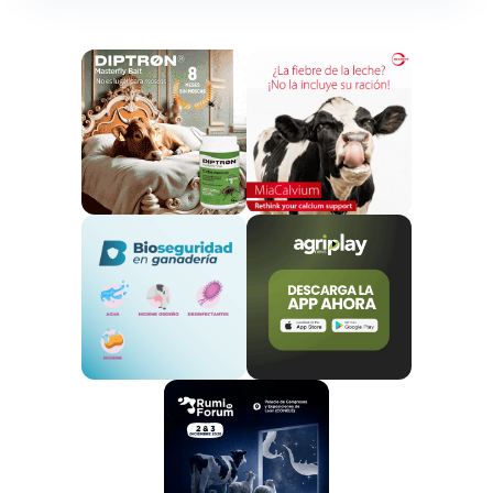
carne y los lácteos. La leche de pescado podría
proporcionar una fuente más económica de
proteínas y otros nutrientes esenciales como ácidos
graso.
Uno de los principales objetivos del gobierno
indonesio con este proyecto es
combatir la
desnutrición infantil.
En muchas regiones del país,
los niños carecen de acceso adecuado a una
nutrición equilibrada, lo que afecta su crecimiento y
desarrollo. A través de esta iniciativa, el gobierno no
solo planea ofrecer una alternativa rica en proteínas,
sino también una solución económica y sostenible. La
leche de pescado, que se puede producir a gran
escala con los excedentes de pesca locales, también
ti.
El proceso de producción de la leche de pescado
implica el examen del
pescado en polvo, que luego