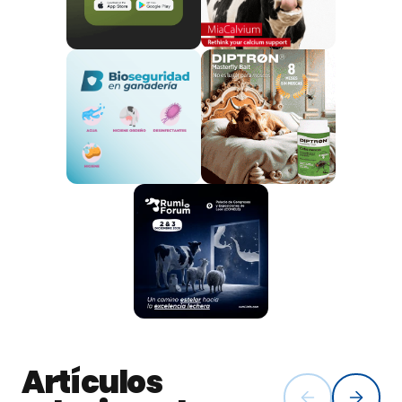
La farmacovigilancia
El control y el uso de los
medicamentos veterinarios
Garantizando al mismo tiempo el
más alto
nivel de protección
de:
La salud pública
La sanidad animal
Artículos
El medio ambiente