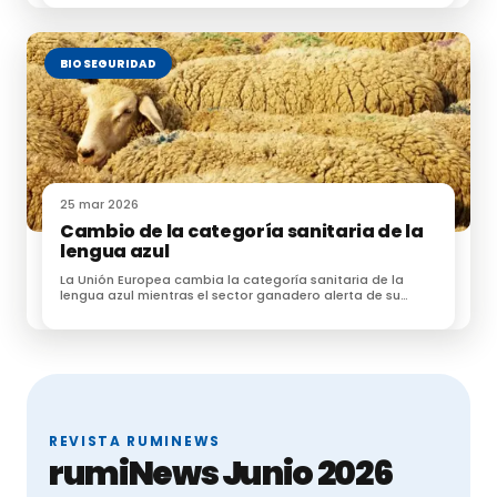
Este real decreto sustituirá, por tanto:
BIOSEGURIDAD
Al
Real Decreto 109/1995, de
27 de enero
, por el que se
25 mar 2026
regulan los medicamentos
Cambio de la categoría sanitaria de la
veterinarios,
lengua azul
La Unión Europea cambia la categoría sanitaria de la
Al
Real Decreto 544/2016 de
lengua azul mientras el sector ganadero alerta de su
impacto económico
25 de noviembre
, por el que
se regula la venta a distancia
al público de medicamentos
veterinarios no sujetos a
prescripción veterinaria y
REVISTA RUMINEWS
rumiNews Junio 2026
Al
Real Decreto 191/2018, de 6