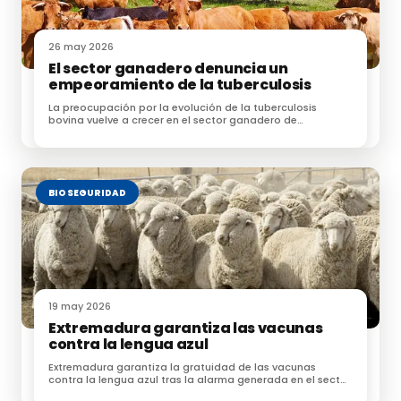
norma comunitaria y cuyas disposiciones son de
directa aplicación,
no se abordan en el presente
real decreto
.
26 may 2026
El sector ganadero denuncia un
empeoramiento de la tuberculosis
La preocupación por la evolución de la tuberculosis
bovina vuelve a crecer en el sector ganadero de
La norma está orientada a garantizar un uso
Extremadura y Castilla y León
prudente y responsable de los medicamentos
veterinarios a lo largo de la cadena de distribución,
teniendo como principal objetivo:
BIOSEGURIDAD
La lucha contra las resistencias
antimicrobianas
19 may 2026
La reducción del uso de medicamentos
Extremadura garantiza las vacunas
contra la lengua azul
antimicrobianos
Extremadura garantiza la gratuidad de las vacunas
contra la lengua azul tras la alarma generada en el sector
ganadero