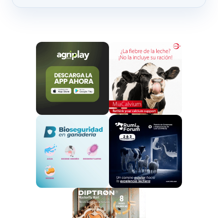
de origen animal.
Dentro de esta iniciativa se ha evaluado el uso del
lino, colza o girasol
; semillas que aportan aceite y
torta que luego se usan para la producción de
piensos para porcinos y ovinos
. Los resultados de
la evaluación determinaban que el uso de estos
ingredientes permitían una producción de carne y
leche con un valor nutricional más saludable.
Ovejas:
En el caso específico de las ovejas, se realizó un
ensayo dividiéndolas en dos grupos. El ensayo
demostró que las ovejas que fueron alimentadas con
pienso mezclado con torta de oleaginosas (con lino,
girasol y colza) producían
leche con un perfil de
ácidos grasos más saludables
que las que fueron
alimentadas con pienso regular comercial.