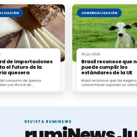
ALIZACIÓN
COMERCIALIZACIÓN
6
19 jun 2026
ord de importaciones
Brasil reconoce que 
ta el futuro de la
puede cumplir los
ria quesera
estándares de la UE
 del consumo de quesos
Brasil reconoce que las exigenc
ales y el récord de
comunitarias suponen un obst
ones dificultan el futuro de
difícil de superar para el secto
 de la industria quesera
brasileño
REVISTA RUMINEWS
rumiNews Ju