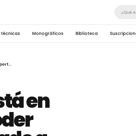
¿Qué e
 técnicas
Monográficos
Biblioteca
Suscripcion
Michoacán está en proceso de poder exportar ganado a pie hacia EEUU
tá en
oder