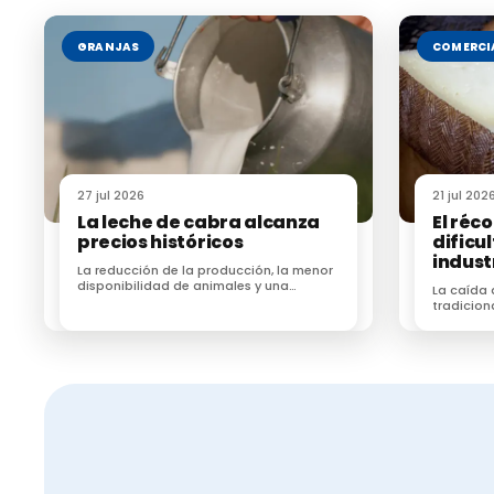
GRANJAS
COMERCI
27 jul 2026
21 jul 202
La leche de cabra alcanza
El réc
precios históricos
dificul
indust
La reducción de la producción, la menor
disponibilidad de animales y una
La caída
demanda sostenida impulsan el precio
tradicion
de la leche
importaci
una parte
española