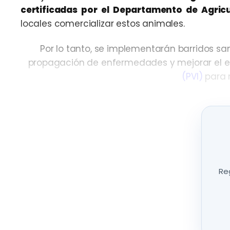
certificadas por el Departamento de Agric
locales comercializar estos animales.
Por lo tanto, se implementarán barridos san
propagación de enfermedades y mejorar el es
(PVI)
para m
Reg