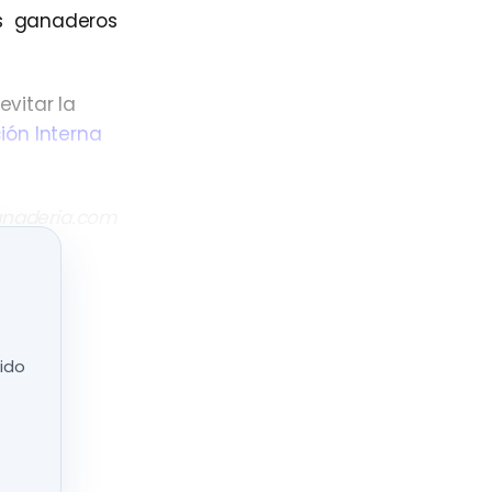
os ganaderos
evitar la
ión Interna
anaderia.com
nido