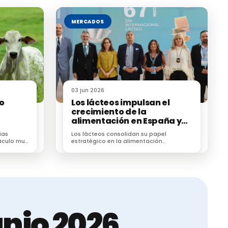
MERCADOS
03 jun 2026
no
Los lácteos impulsan el
crecimiento de la
alimentación en España y
lideran la innovación del
ias
Los lácteos consolidan su papel
sector
áculo muy
estratégico en la alimentación
r cárnico
española, impulsando el consumo, el
crecimiento del mercado y la
innovación.
nio 2026