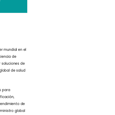
y
r mundial en el
ciencia de
 soluciones de
global de salud
s para
ficación,
 rendimiento de
ministro global