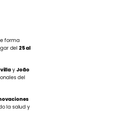
 de forma
ugar del
25 al
villa
y
João
ionales del
novaciones
o la salud y