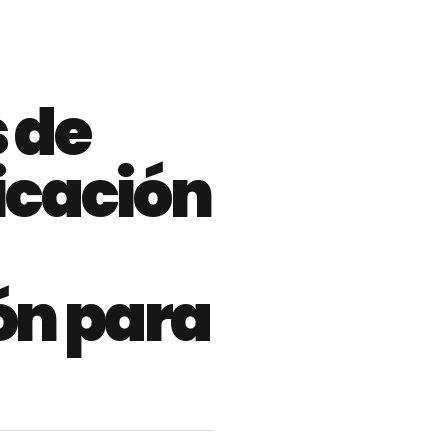
 de
ficación
ón para