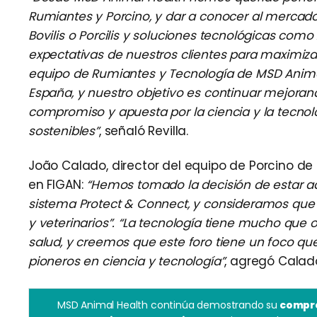
Rumiantes y Porcino, y dar a conocer al merca
Bovilis o Porcilis y soluciones tecnológicas como
expectativas de nuestros clientes para maximizar 
equipo de Rumiantes y Tecnología de MSD Anima
España, y nuestro objetivo es continuar mejora
compromiso y apuesta por la ciencia y la tecnol
sostenibles”
, señaló Revilla.
João Calado, director del equipo de Porcino d
en FIGAN:
“Hemos tomado la decisión de estar a
sistema Protect & Connect, y consideramos que 
y veterinarios”. “La tecnología tiene mucho que
salud, y creemos que este foro tiene un foco 
pioneros en ciencia y tecnología”
, agregó Calad
MSD Animal Health continúa demostrando su
compro