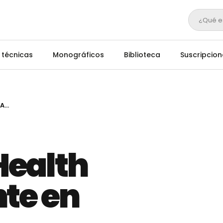
¿Qué e
 técnicas
Monográficos
Biblioteca
Suscripcion
MSD Animal Health estará presente en FIGAN 2025, presentando innovaciones de salud, identificación electrónica y monitorización para rumiantes
Health
nte en