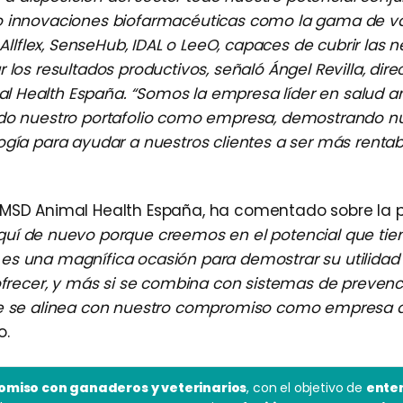
do innovaciones biofarmacéuticas como la gama de 
 Allflex, SenseHub, IDAL o LeeO, capaces de cubrir las 
los resultados productivos, señaló Ángel Revilla, direc
l Health España. “Somos la empresa líder en salud a
ndo nuestro portafolio como empresa, demostrando n
ogía para ayudar a nuestros clientes a ser más rentab
e MSD Animal Health España, ha comentado sobre la p
quí de nuevo porque creemos en el potencial que tie
es una magnífica ocasión para demostrar su utilida
 ofrecer, y más si se combina con sistemas de prevenc
que se alinea con nuestro compromiso como empresa 
o.
miso con ganaderos y veterinarios
, con el objetivo de
ente