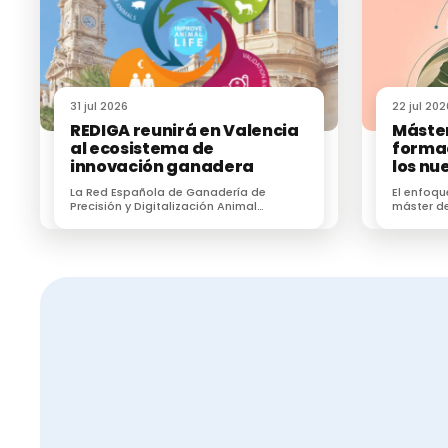
31 jul 2026
22 jul 202
REDIGA reunirá en Valencia
Máster
al ecosistema de
formac
innovación ganadera
los nu
sanita
La Red Española de Ganadería de
El enfoqu
Precisión y Digitalización Animal
máster de
(REDIGA) reunirá en Valencia al
formar a 
ecosistema de innovación ganadera
zoonosis, 