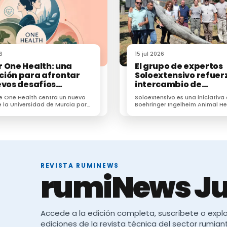
6
15 jul 2026
 One Health: una
El grupo de expertos
ión para afrontar
Soloextensivo refuerz
evos desafíos
intercambio de
rios en veterinaria
conocimiento sobre e
e One Health centra un nuevo
Soloextensivo es una iniciativa
vacuno extensivo en 
 la Universidad de Murcia para
Boehringer Ingelheim Animal He
encuentro anual
profesionales frente a
España que surgió para genera
resistencias e IA.
espacio de conexión entre prof
dedicados a la ganadería exten
REVISTA RUMINEWS
rumiNews Ju
Accede a la edición completa, suscríbete o explo
ediciones de la revista técnica del sector rumian