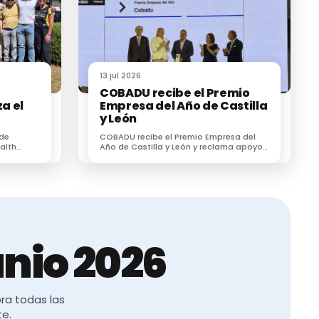
13 jul 2026
COBADU recibe el Premio
a el
Empresa del Año de Castilla
y León
l
 de
COBADU recibe el Premio Empresa del
su
alth
Año de Castilla y León y reclama apoyo
r un
para dos proyectos estratégicos para el
esionales
futuro del medio rural
siva.
nio 2026
ra todas las
te.