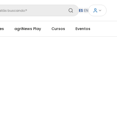
ES
|
EN
stás buscando?
es
agriNews Play
Cursos
Eventos