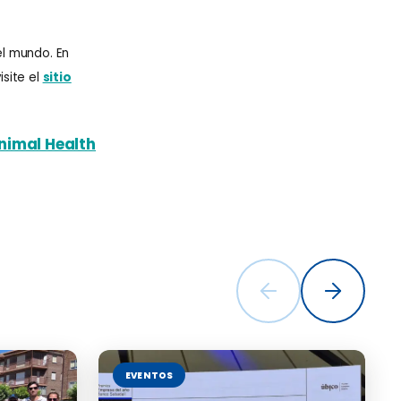
el mundo. En
site el
sitio
imal Health
EVENTOS