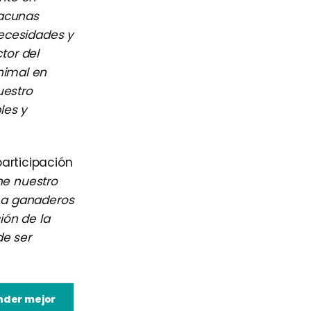
vacunas
necesidades y
tor del
nimal en
uestro
les y
articipación
ne nuestro
d a ganaderos
ión de la
de ser
nder mejor