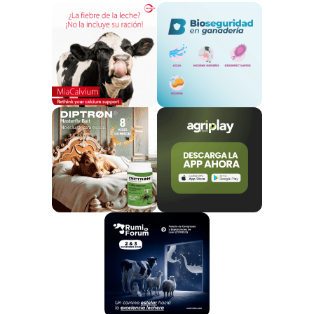
investigación genética
. En el caso de “Teodoro”,
los científicos introdujeron una mutación en un gen
crítico para la fecundación, lo que permitirá estudiar
en detalle problemas reproductivos en especies de
ganado como ovejas y vacas.
Aplicaciones potenciales en la
reproducción animal y humana
El nacimiento de “Teodoro” no solo es un logro
técnico, sino que también
abre puertas para la
investigación en fertilidad y reproducción.
Según
los investigadores, este cordero permitirá un análisis
más profundo de los procesos biológicos que ocurren
durante la fecundación, aportando datos que podrían
ser fundamentales para mejorar la fertilidad en
especies de interés agrícola.
Asimismo, este avance tiene
implicaciones para la