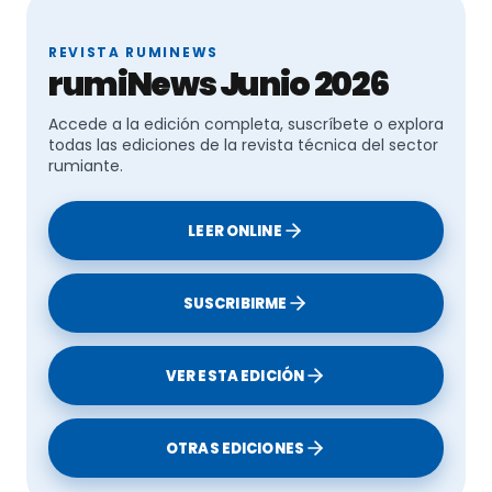
Referencias:
REVISTA RUMINEWS
rumiNews Junio 2026
CSIC
Accede a la edición completa, suscríbete o explora
Le puede interesar:
todas las ediciones de la revista técnica del sector
rumiante.
Impacto de la estacionalidad y perfil
LEER ONLINE
metabólico materno sobre la salud del ternero
SUSCRIBIRME
Relación entre patógenos respiratorios y
VER ESTA EDICIÓN
resistencia antimicrobiana en terneros
destetados
OTRAS EDICIONES