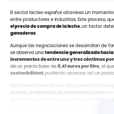
El sector lácteo español atraviesa un moment
entre productores e industrias. Este proceso, 
el precio de compra de la leche
, un factor det
ganaderas
.
Aunque las negociaciones se desarrollan de for
se observa una
tendencia generalizada hacia 
incrementos de entre uno y tres céntimos por 
de un precio base de
0,41 euros por litro
, al q
sostenibilidad
, pudiendo alcanzar así un preci
Estas bonificaciones son clave para muchas ex
animal, la reducción de la huella de carbono 
ganaderos advierten que, pese a las mejoras,
l
producción —energía, alimentación, sanidad 