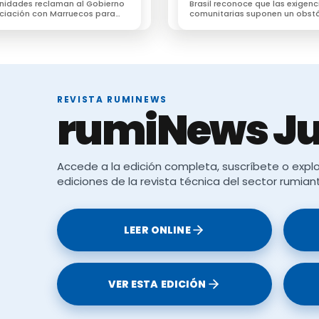
nidades reclaman al Gobierno
Brasil reconoce que las exigenc
Le puede interesar:
ciación con Marruecos para
comunitarias suponen un obst
 un destino estratégico para
difícil de superar para el secto
rtaciones de ganado
brasileño
usano barrenador
REVISTA RUMINEWS
rumiNews Ju
Accede a la edición completa, suscríbete o explo
ediciones de la revista técnica del sector rumian
bienestar animal
LEER ONLINE
VER ESTA EDICIÓN