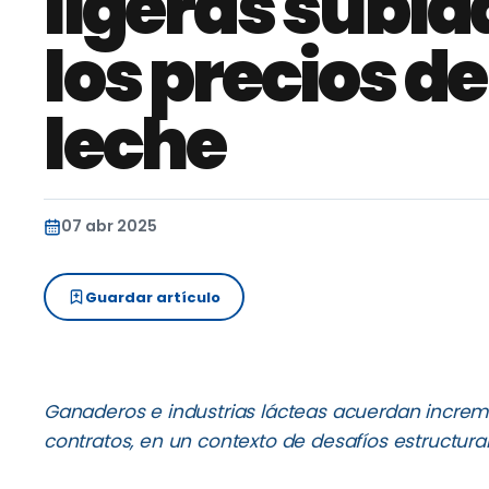
ligeras subid
los precios de
leche
07 abr 2025
Guardar artículo
Ganaderos e industrias lácteas acuerdan increme
contratos, en un contexto de desafíos estructur