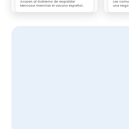
Acusan al Gobierno de respaldar
Las comu
Mercosur mientras el vacuno español
una nego
cae en picado y critican que pueda
recuperar
acceder sin las mismas exigencias
las expo
Nicaragua obstaculiza la lucha contra el g
Los crotales electrónicos atentan contra el 