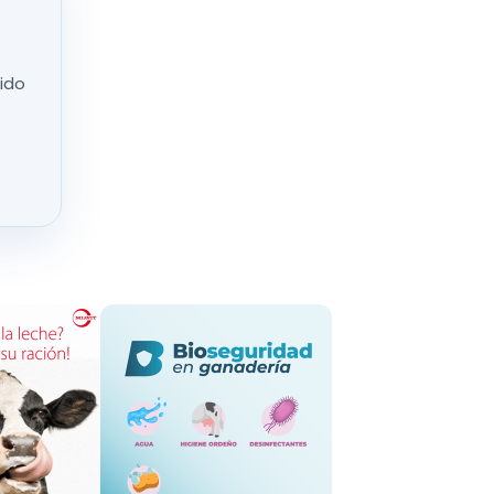
dos de tres
factores
io global,
nido
s estén por
abón más
nque las
efectivo.
s de
n
2,6 % en el
 a la fuerte
n desde
ero de