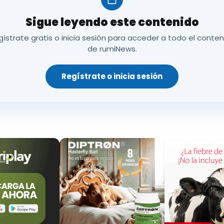
esta ronda se está optando principalmente por
perio
Sigue leyendo este contenido
e del mercado
. Esta inestabilidad responde tanto a 
os
conflictos internacionales
que afectan al comerc
ístrate gratis o inicia sesión para acceder a todo el conte
 en países extracomunitarios
de rumiNews.
.
bliga a que los precios establecidos en los contrato
Regístrate o inicia sesión
con el objetivo de garantizar la rentabilidad del esl
va ha supuesto un cambio en las reglas del juego, au
ol y transparencia
para asegurar su cumplimiento 
leche se mantiene estable, en torno a los
7,4 millone
total de leche y productos lácteos ha aumentado u
e toneladas
. Aun así, el mercado nacional se enfrenta
ente de quesos y yogures a bajo precio
, que llega
n los precios a la baja
.
urales del sector: la
reducción progresiva del núm