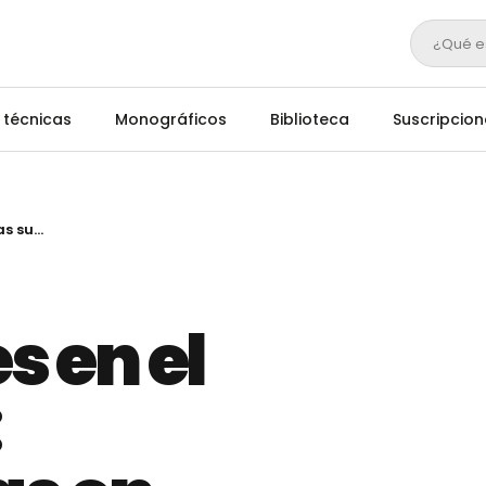
¿Qué e
 técnicas
Monográficos
Biblioteca
Suscripcion
Negociaciones en el sector lácteo: ligeras subidas en los precios de la leche
s en el
: