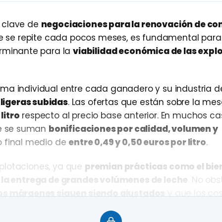
o clave de
negociaciones para la renovación de co
que se repite cada pocos meses, es fundamental par
erminante para la
viabilidad económica de las expl
ma individual entre cada ganadero y su industria de
ligeras subidas
. Las ofertas que están sobre la mes
litro
respecto al precio base anterior. En muchos ca
ue se suman
bonificaciones por calidad, volumen y
o final medio de
entre 0,49 y 0,50 euros por litro
.
plotaciones, ya que
premian prácticas como el bie
o la entrega de grandes volúmenes de leche
. No obs
os márgenes siguen siendo ajustados
y que los co
animal—
siguen en niveles elevados
.