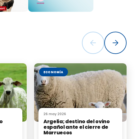
ad de
de una
roducción
un marco que
tras las
ECONOMÍA
oma de que
largo plazo.
26 may 2026
no
Argelia; destino del ovino
español ante el cierre de
Marruecos