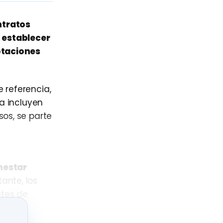
ntratos
a
establecer
otaciones
 referencia,
a incluyen
sos, se parte
nestar
tante, los
stes de