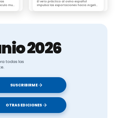
ias
El veto práctico al ovino español
áculo muy
impulsa las exportaciones hacia Argelia
r cárnico
y obliga al sector a reorganizar la Fiesta
del Sacrificio
nio 2026
ra todas las
te.
SUSCRIBIRME
OTRAS EDICIONES