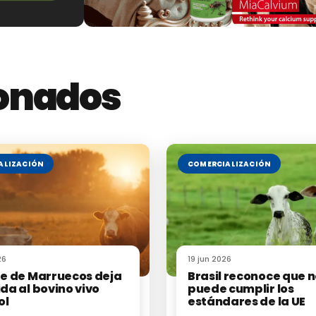
deros
, la
falta de relevo generacional
y la
necesid
mpetitividad.
representan
una oportunidad para sentar las bases 
ionados
 la industria
, y para avanzar hacia un modelo de p
anizaciones de productores continúan defendiendo 
 y mayor capacidad de negociación colectiva
, mien
e un panorama cambiante.
ALIZACIÓN
COMERCIALIZACIÓN
 un gran alivio para los productores, sí son un
sínt
empre que exista voluntad política, diálogo y visión a 
26
19 jun 2026
rre de Marruecos deja
Brasil reconoce que 
ida al bovino vivo
puede cumplir los
ol
estándares de la UE