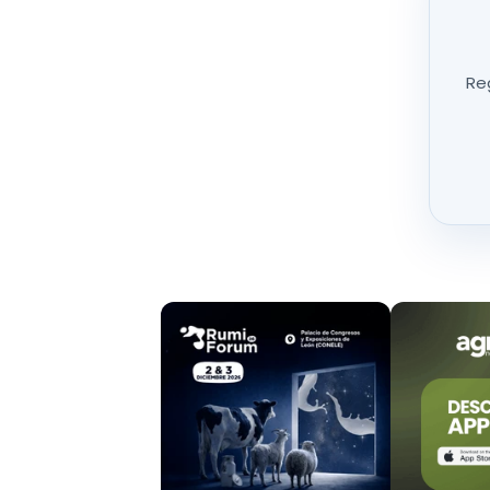
En cuanto a la
duración de los contratos
, en 
a cuatro meses
, lo que refleja la
incertidumbr
internos como externos: desde el impacto de l
Reg
hasta el avance de
políticas proteccionistas
Por otro lado, la
Ley de la Cadena Alimentaria
o
encima de los
costes medios de producción
, 
débil de la cadena: el productor. Esta normati
organizaciones agrarias reclaman
mayor contr
En cifras generales, la producción nacional de 
toneladas anuales
, mientras que el consumo 
último año
, hasta alcanzar los
10,8 millones d
competencia de las
importaciones, especialm
otros países de la Unión Europea y que
presiona
A esta realidad se suman otros desafíos estruct