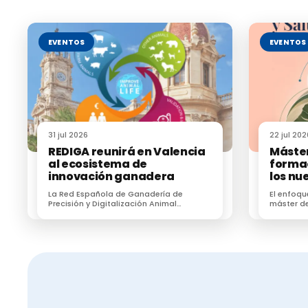
EVENTOS
EVENTOS
31 jul 2026
22 jul 202
REDIGA reunirá en Valencia
Máster
al ecosistema de
formac
innovación ganadera
los nu
sanita
La Red Española de Ganadería de
El enfoqu
Precisión y Digitalización Animal
máster de
(REDIGA) reunirá en Valencia al
formar a 
ecosistema de innovación ganadera
zoonosis, 