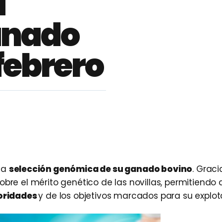
a
anado
 febrero
la
selección genómica de su ganado bovino
. Graci
obre el mérito genético de las novillas, permitiendo 
ioridades
y de los objetivos marcados para su explot