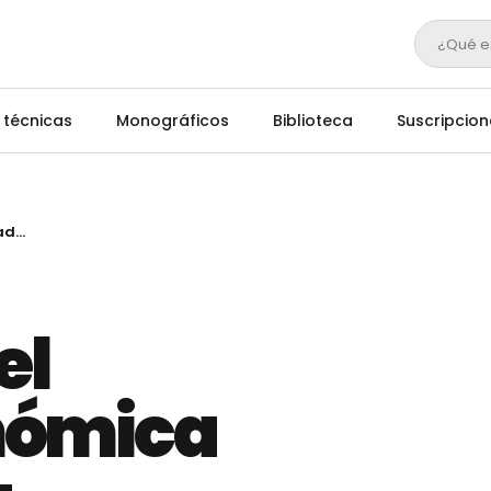
¿Qué e
 técnicas
Monográficos
Biblioteca
Suscripcion
No te pierdas el webinar "Genómica aplicada en la Gestión de Ganado Bovino" el 24 febrero
el
nómica