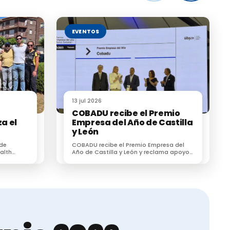
EVENTOS
13 jul 2026
COBADU recibe el Premio
a el
Empresa del Año de Castilla
y León
l
 de
COBADU recibe el Premio Empresa del
su
alth
Año de Castilla y León y reclama apoyo
r un
para dos proyectos estratégicos para el
esionales
futuro del medio rural
siva.