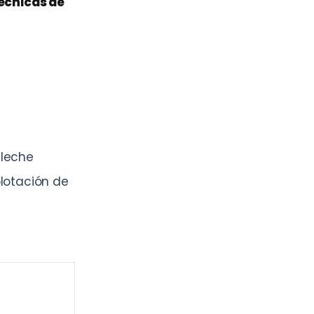
écnicas de
 leche
plotación de