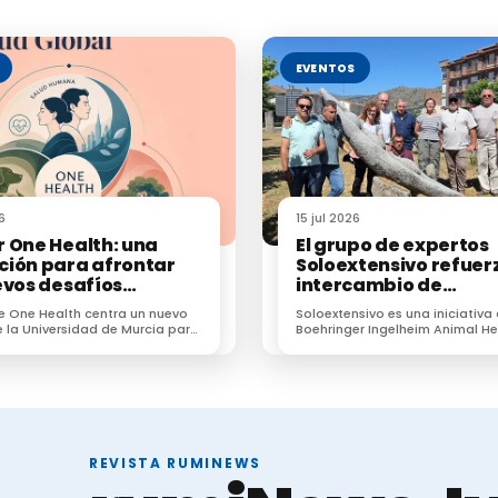
EVENTOS
6
15 jul 2026
 One Health: una
El grupo de expertos
ión para afrontar
Soloextensivo refuerz
evos desafíos
intercambio de
rios en veterinaria
conocimiento sobre e
e One Health centra un nuevo
Soloextensivo es una iniciativa
vacuno extensivo en 
 la Universidad de Murcia para
Boehringer Ingelheim Animal He
encuentro anual
profesionales frente a
España que surgió para genera
resistencias e IA.
espacio de conexión entre prof
dedicados a la ganadería exten
REVISTA RUMINEWS