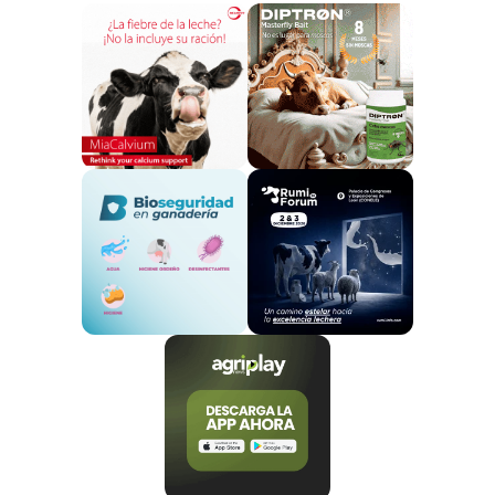
Y, además, ayudará al país a cumplir su su
objetivo
de reducción de metano del 10% para 2030 y
hasta en un 47% para 2050
. En este sentido, el
dinero recaudado con la tasa agrícola se volverá a
inyectar en el sector para
financiar nuevas
tecnologías, investigación y pagos de
incentivos a los agricultores
.
Damien O’Connor
,
ministro de Agricultura
, ha
comentado que más que un impuesto, es una
oportunidad para los granjeros
:
“Los agricultores ya
están experimentando el impacto del cambio
climático con sequías e inundaciones más regulares
[…] Tomar la delantera en las emisiones agrícolas es
bueno tanto para el medio ambiente como para
nuestra economía”.