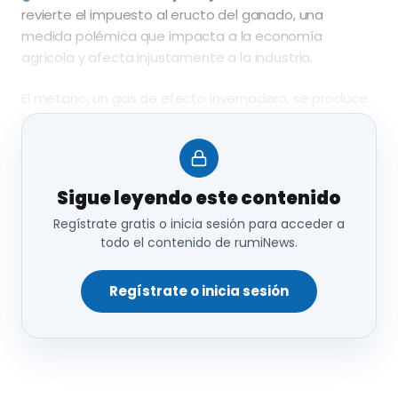
revierte el impuesto al eructo del ganado, una
medida polémica que impacta a la economía
agrícola y afecta injustamente a la industria.
El metano, un gas de efecto invernadero, se produce
durante la digestión de estos animales, por ello, este
impuesto tenía como objetivo ayudar a Nueva
Zelanda a cumplir sus obligaciones climáticas
reduciendo las emisiones agrícolas.
Sigue leyendo este contenido
Regístrate gratis o inicia sesión para acceder a
todo el contenido de rumiNews.
La reversión de este impuesto se produce tras
una
fuerte oposición de los ganaderos,
quienes
argumentaron que el impuesto era
Regístrate o inicia sesión
económicamente oneroso y potencialmente
perjudicial para el sector agrícola,
una parte
crucial de la economía de Nueva Zelanda.