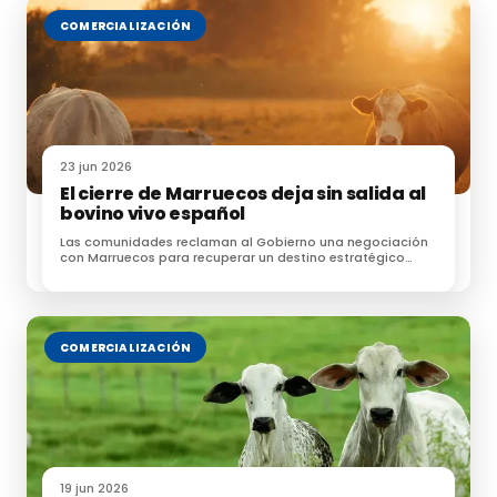
cambio climático mientras apoyan sectores
COMERCIALIZACIÓN
económicos vitales
Referencias:
Le puede interesar:
23 jun 2026
El cierre de Marruecos deja sin salida al
bovino vivo español
Unión de Uniones resalta los daños
Las comunidades reclaman al Gobierno una negociación
económicos provocados por la EHE
con Marruecos para recuperar un destino estratégico
para las exportaciones de ganado
COMERCIALIZACIÓN
La sequía obliga a sacrificar 50 vacas a la
semana en Castellón
19 jun 2026