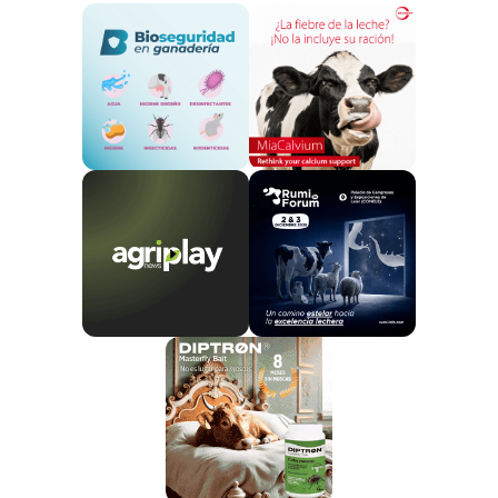
Con alrededor de 10 millones de vacas y 25 millones
de ovejas,
la ganadería es integral para el país,
tanto económica como culturalmente.
El Ministro de Agricultura, Todd McClay, enfatizó el
compromiso del nuevo gobierno de alcanzar los
objetivos climáticos sin perjudicar la industria agrícola.
Declaró: “El gobierno está comprometido a cumplir
con nuestras obligaciones sobre el cambio climático
sin cerrar las granjas de los Kiwis”. Esta decisión está
en línea con la
postura del nuevo gobierno sobre
equilibrar los intereses económicos y
ambientales.
Sin embargo,
la medida ha generado críticas
significativas de grupos ambientalistas como
Greenpeace y el Partido Verde de Nueva Zelanda
.
Greenpeace describió la reversión como el gobierno
“declarando la guerra” a la naturaleza, subrayando la