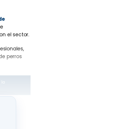
de
de
n el sector.
esionales,
de perros
 la
n de la
ión, la