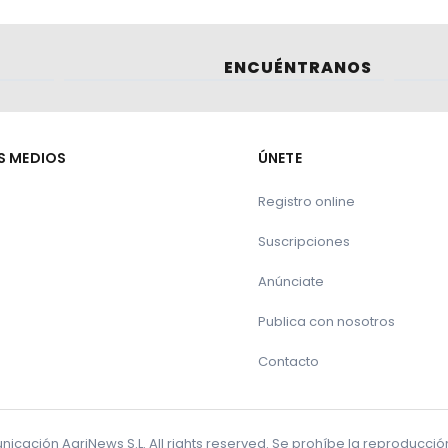
ENCUÉNTRANOS
 Sociedad Española de
n Genómica en Ovino Lechero.
S MEDIOS
ÚNETE
Registro online
Suscripciones
iciencia y sostenibilidad
Anúnciate
utralidad climática y
Publica con nosotros
 a preguntar
Contacto
OSHEEP
cación AgriNews S.L. All rights reserved. Se prohíbe la reproducci