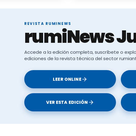
rograma Propio
 Zamora.
REVISTA RUMINEWS
rumiNews Ju
IVENCIA DE LA
Accede a la edición completa, suscríbete o explo
ediciones de la revista técnica del sector rumian
 – Esther Isabel
d.
LEER ONLINE
o profesional en
avarro
ícil continuidad
VER ESTA EDICIÓN
ar el monte y
.
rima: la lana.