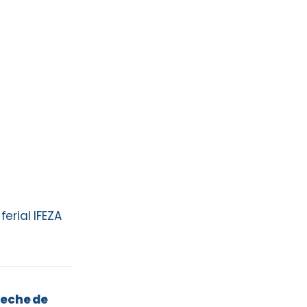
erial IFEZA
leche de