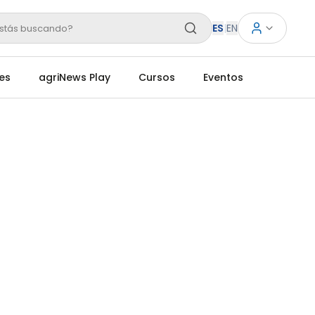
ES
|
EN
stás buscando?
es
agriNews Play
Cursos
Eventos