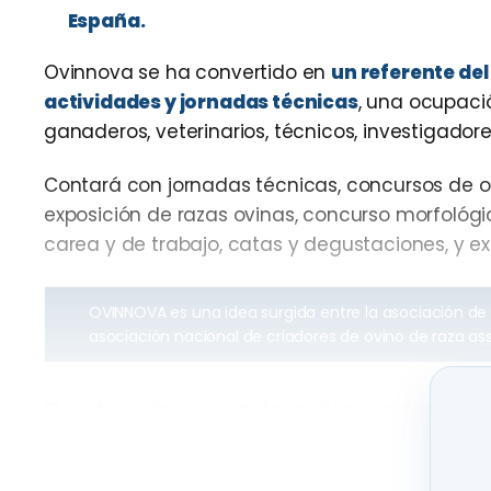
España.
Ovinnova se ha convertido en
un referente del
actividades y jornadas técnicas
, una ocupació
ganaderos, veterinarios, técnicos, investigador
Contará con jornadas técnicas, concursos de o
exposición de razas ovinas, concurso morfológi
carea y de trabajo, catas y degustaciones, y e
OVINNOVA es una idea surgida entre la asociación de 
asociación nacional de criadores de ovino de raza as
El sector ovino español mantiene una apuesta
producción
mediante el asociacionismo, la co
mejora genética, las producciones de calidad 