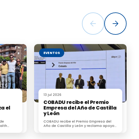
EVENTOS
13 jul 2026
COBADU recibe el Premio
a el
Empresa del Año de Castilla
y León
l
 de
COBADU recibe el Premio Empresa del
su
alth
Año de Castilla y León y reclama apoyo
r un
para dos proyectos estratégicos para el
esionales
futuro del medio rural
siva.