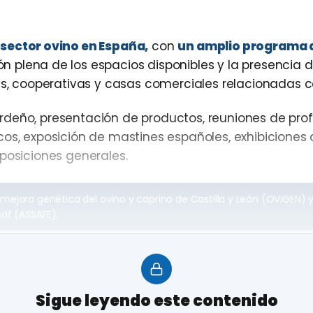
 sector ovino en España,
con
un amplio programa 
n plena de los espacios disponibles y la presencia 
es, cooperativas y casas comerciales relacionadas co
rdeño, presentación de productos, reuniones de prof
cos, exposición de mastines españoles, exhibiciones 
xposiciones generales.
mejora genética del ovino y caprino de Castilla y León (OVIGEN) y
saf (ASSAFE).
 decidida por la profesionalización y concentració
mercialización en común, la modernización e innovac
Sigue leyendo este contenido
y la apertura de nuevos mercados.