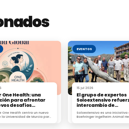
ionados
de la invitación
EVENTOS
6
15 jul 2026
 One Health: una
El grupo de expertos
ión para afrontar
Soloextensivo refuerz
evos desafíos
intercambio de
rios en veterinaria
conocimiento sobre e
e One Health centra un nuevo
Soloextensivo es una iniciativa
vacuno extensivo en 
 la Universidad de Murcia para
Boehringer Ingelheim Animal He
encuentro anual
profesionales frente a
España que surgió para genera
resistencias e IA.
espacio de conexión entre prof
nal de
dedicados a la ganadería exten