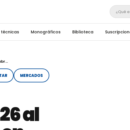
¿Qué e
 técnicas
Monográficos
Biblioteca
Suscripcion
Ovinnova se celebrará del 26 al 28 de octubre en Zamora
STAR
MERCADOS
26 al