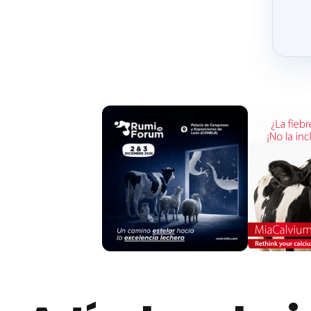
“El matí de Catalunya Radio”
Te puede interesar:
La Feria de San Blas en Tuña
“Este Gobierno es el que más apoya a los agric
Nuevo catálogo de raza Retinta