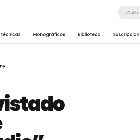
¿Qué e
 técnicas
Monográficos
Biblioteca
Suscripcion
Planas entrevistado en “El matí de Catalunya Radio”
vistado
e