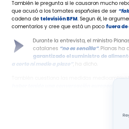
También le pregunta si le causaron mucho rebo
que acusó a los tomates españoles de ser
“fal
cadena de
televisión BFM
. Segun él, le argu
comentarios y cree que está un poco
fuera de 
Durante la entrevista, el ministro Plana
catalanes
“no es sencilla”
. Planas ha
garantizado el suministro de alimen
a corto ni medio a plazo”
, ha dicho.
También cuestiona las medidas medioambient
haber tenido una conversación europea antes
También habla de la sequía y de cómo 
Reg
Fuente: