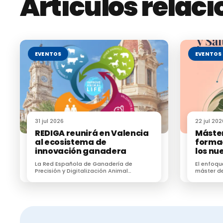
Artículos relac
EVENTOS
EVENTOS
31 jul 2026
22 jul 202
REDIGA reunirá en Valencia
Máster
al ecosistema de
formac
innovación ganadera
los nu
sanita
La Red Española de Ganadería de
El enfoqu
Precisión y Digitalización Animal
máster de
(REDIGA) reunirá en Valencia al
formar a 
ecosistema de innovación ganadera
zoonosis, 