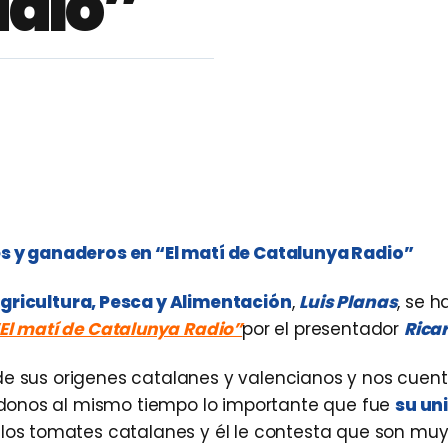
adio”
res y ganaderos en “El matí de Catalunya Radio”
gricultura, Pesca y Alimentación
,
Luis Planas
, se h
El matí de Catalunya Radio”
por el presentador
Ricar
 de sus origenes catalanes y valencianos y nos cuen
ndonos al mismo tiempo lo importante que fue
su un
de los tomates catalanes y él le contesta que son mu