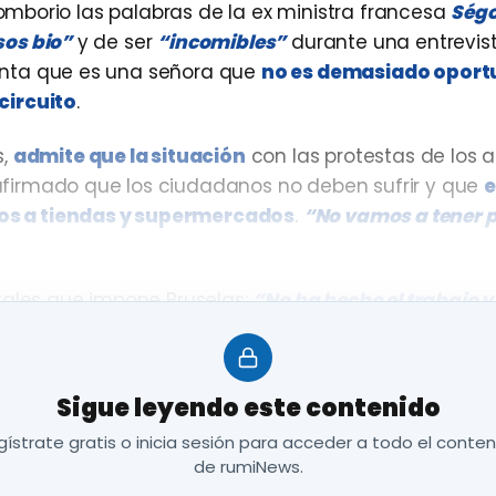
mborio las palabras de la ex ministra francesa
Ségo
sos bio”
y de ser
“incomibles”
durante una entrevist
menta que es una señora que
no es demasiado oport
circuito
.
s,
admite que la situación
con las protestas de los a
 afirmado que los ciudadanos no deben sufrir y que
e
tos a tiendas y supermercados
.
“No vamos a tener 
ales que impone Bruselas:
“No ha hecho el trabajo y
 de poner medidas”
, ha reconocido.
combatir sus efectos en la agricultura y la indust
Sigue leyendo este contenido
ístrate gratis o inicia sesión para acceder a todo el conte
de rumiNews.