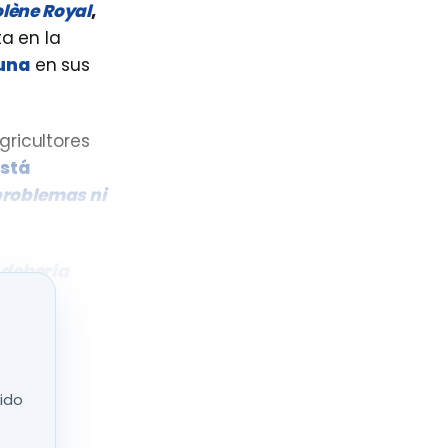
lène Royal
,
a en la
una
en sus
gricultores
stá
problemas ni
 debería
ria.
nido