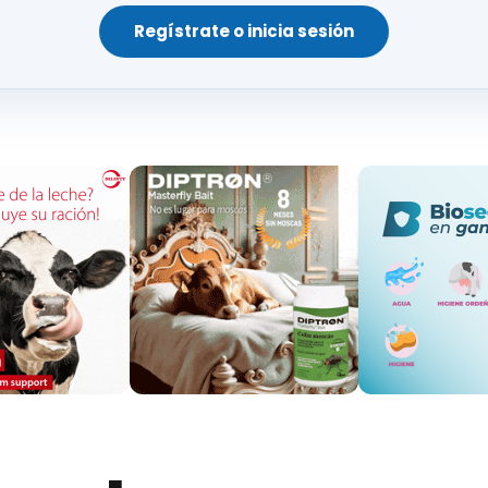
Regístrate o inicia sesión
ultores y ganaderos españoles ante los nuevos retos”