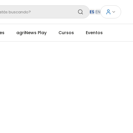
ES
|
EN
stás buscando?
es
agriNews Play
Cursos
Eventos