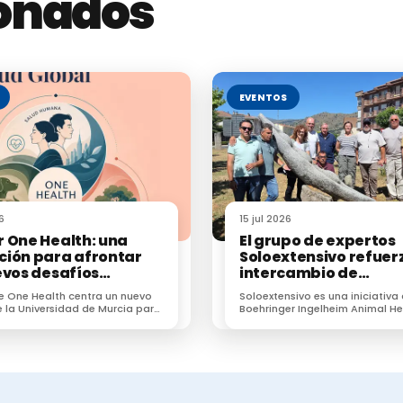
ionados
EVENTOS
6
15 jul 2026
 One Health: una
El grupo de expertos
ión para afrontar
Soloextensivo refuerz
evos desafíos
intercambio de
rios en veterinaria
conocimiento sobre e
e One Health centra un nuevo
Soloextensivo es una iniciativa
vacuno extensivo en 
 la Universidad de Murcia para
Boehringer Ingelheim Animal He
encuentro anual
profesionales frente a
España que surgió para genera
resistencias e IA.
espacio de conexión entre prof
dedicados a la ganadería exten