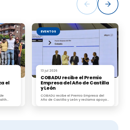
EVENTOS
13 jul 2026
COBADU recibe el Premio
a el
Empresa del Año de Castilla
y León
l
 de
COBADU recibe el Premio Empresa del
su
alth
Año de Castilla y León y reclama apoyo
r un
para dos proyectos estratégicos para el
esionales
futuro del medio rural
siva.