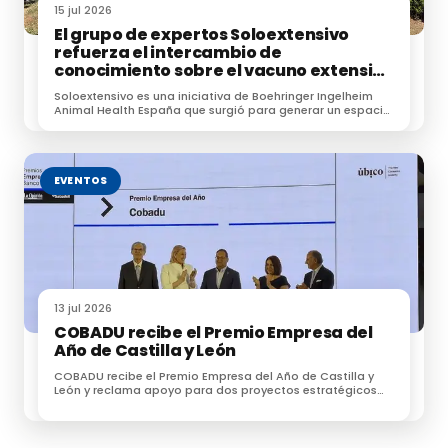
15 jul 2026
El grupo de expertos Soloextensivo
refuerza el intercambio de
conocimiento sobre el vacuno extensivo
en su encuentro anual
Soloextensivo es una iniciativa de Boehringer Ingelheim
Animal Health España que surgió para generar un espacio
de conexión entre profesionales dedicados a la
ganadería extensiva.
EVENTOS
13 jul 2026
COBADU recibe el Premio Empresa del
Año de Castilla y León
COBADU recibe el Premio Empresa del Año de Castilla y
León y reclama apoyo para dos proyectos estratégicos
para el futuro del medio rural