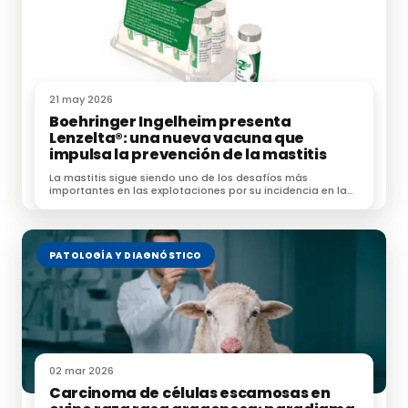
21 may 2026
Boehringer Ingelheim presenta
Lenzelta®: una nueva vacuna que
impulsa la prevención de la mastitis
La mastitis sigue siendo uno de los desafíos más
importantes en las explotaciones por su incidencia en la
salud de [&hellip;]
PATOLOGÍA Y DIAGNÓSTICO
02 mar 2026
Carcinoma de células escamosas en