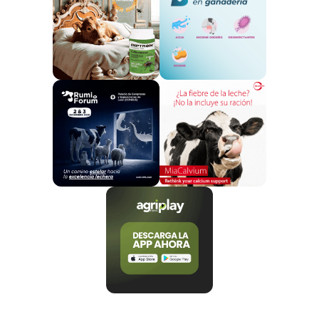
2022. Dos de ellos también en Cangas de Onís.
Tiene un
periodo de incubación de 20 días
y en el
ganado vacuno su transmisión es
por vía oral a
través de la ingestión de pastos contaminados
.
Sin embargo, también es posible el contagio por
inhalación de esporas, aunque se considera
“muy
infrecuente”
.
Fuente:
AgroMeat
Te puede interesar:
Se declara un caso de carbunco en Asturias
Foco de carbunco bacteridiano en Extremadura