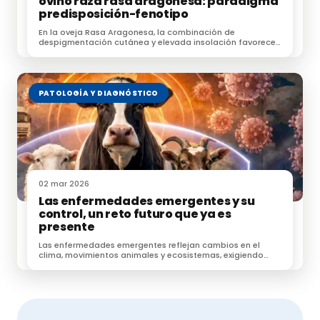
ovino raza rasa aragonesa: paradigma
predisposición-fenotipo
En la oveja Rasa Aragonesa, la combinación de
despigmentación cutánea y elevada insolación favorece
la aparición de carcinoma de células escamosas, una
neoplasia frecuente en ovino adulto.
PATOLOGÍA Y DIAGNÓSTICO
02 mar 2026
Las enfermedades emergentes y su
control, un reto futuro que ya es
presente
Las enfermedades emergentes reflejan cambios en el
clima, movimientos animales y ecosistemas, exigiendo
vigilancia sanitaria proactiva.