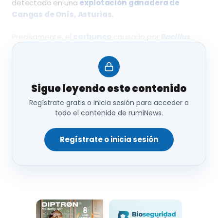
detectado en una
explotación ganadera de
Cangas de Onís, Asturias.
Precisamente, el
carbunco
causado por
Bacillus
anthracis
afecta a muchas especies (incluida la
humana) y sus principales características son
“la alta
mortalidad y la gran resistencia del agente en el
medio”
, ya que desarrolla unas formas de resistencia
Sigue leyendo este contenido
denominadas
esporas con potencial infeccioso.
Regístrate gratis o inicia sesión para acceder a
todo el contenido de rumiNews.
Estos casos son
“extremadamente raros”
y de
Regístrate o inicia sesión
carácter zoonótico, o sea, entre animales.
“Dado que
la enfermedad se transmite, entre otras causas, por
la ingestión de carne contaminada, la seguridad
alimentaria es un factor clave en la aparición de
brotes”.
Durante el año pasado hubo un total de 4 en todo