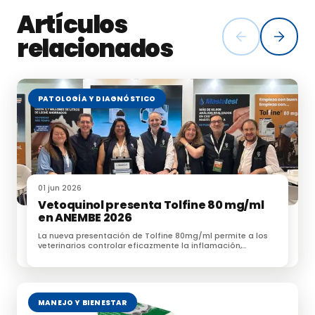
Artículos
La vacunación como medida de control y prevención de los focos de
relacionados
carbunco
PATOLOGÍA Y DIAGNÓSTICO
01 jun 2026
Vetoquinol presenta Tolfine 80 mg/ml
en ANEMBE 2026
La nueva presentación de Tolfine 80mg/ml permite a los
veterinarios controlar eficazmente la inflamación,
mejorando la eficiencia clínica y el [&hellip;]
MANEJO Y BIENESTAR