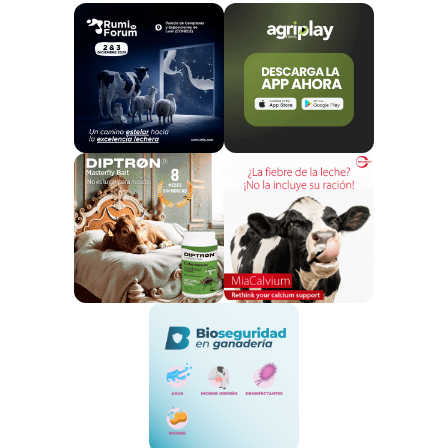
los ganaderos a unos
45 euros
, en la carnicería
“el consumidor lo está pagando a 98 o a más de 100
euros”.
Ha especificado que
“esa gente que está
vendiendo estos animales a esos precios, luego van a
venir con precios ridículos, de 10 o 15 euros por un
cabrito”,
ya que, para entonces, estos animales
habrán crecido.
A pesar del confinamiento,
esto no impide la labor
de pastoreo de García, que sigue sacando sus
animales al campo.
“La cabaña ganadera en España se está acabando
por no poner las cosas en su sitio, gana mucho
dinero el intermediario, el que lo produce no saca
prácticamente nada y están asfixiando al que
consume”
, ha subrayado.