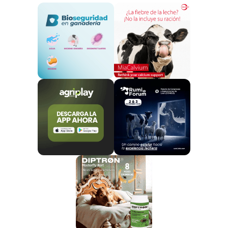
(piensos) es que en exceso conducen a la
aparición
de patologías
, normalmente
acidosis
, por lo que se
debe buscar el equilibrio en las raciones.
La formulación de las raciones es muy importante en
el mantenimiento de grupos diferentes dentro de una
misma explotación, ya que cada grupo suele
diferenciarse de otros según las necesidades
alimentarias de los animales que lo integran.
Metabolismo de glúcidos
La fibra alimentaria se transforma en el rumen en
glucosa, de la que se obtendrán los ácidos grasos