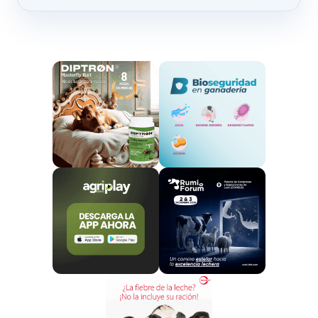
kilómetros de retenciones, de acuerdo con la
Dirección General de Tráfico (DGT) y el Servei Català
de Trànsit.
En Tarragona, los manifestantes han bloqueado
ambos sentidos de la N-240 entre Valls y
Montblanc.
Está previsto que los agricultores bloqueen a pie y con
tractores la
frontera en Irún-Biriatou (País
Vasco), Canfranc y Sallent de Gállego (Aragón),
Bossóst, La Seu D’Urgell, Puigcerdà, Coll D’Ares y
La Jonquera (Cataluña).
En Navarra, varios tractores
se dirigen hacia la
frontera con Francia sin que hasta ahora se
hayan reportado incidentes de tráfico.
Unos