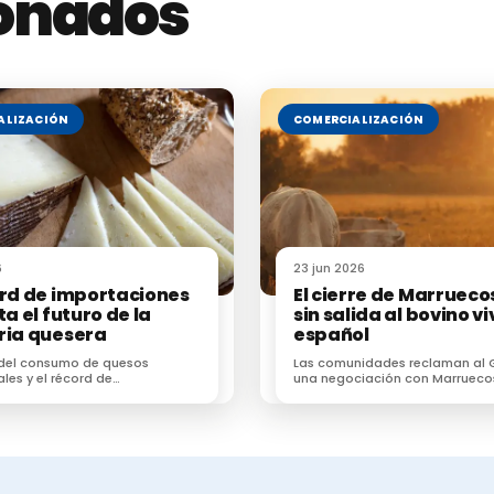
ionados
ALIZACIÓN
COMERCIALIZACIÓN
a medicamentos veterinarios
6
23 jun 2026
ord de importaciones
El cierre de Marrueco
Veterinarios de ADS de Galicia en torno a la vacunol
ta el futuro de la
sin salida al bovino vi
ria quesera
español
 del consumo de quesos
Las comunidades reclaman al 
ales y el récord de
una negociación con Marrueco
Premios BVDZero España de Boehringer Ingelheim
ones dificultan el futuro de
recuperar un destino estratégi
 de la industria quesera
las exportaciones de ganado
narios