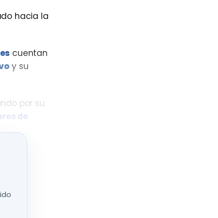
ado hacia la
les
cuentan
ivo
y su
ando por su
res de
ornada
nido