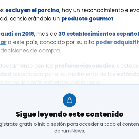
es
excluyen el porcino
, hay un reconocimiento elev
dad, considerándola un
producto gourmet
.
audí en 2016
, más de
30 establecimientos españo
tar
a este país, conocido por su alto
poder adquisit
 decisiones de compra.
erfectamente con las
preferencias saudíes
, destac
idad
respaldada por el cumplimiento de los
estánda
os como los más exigentes del mundo.
a delegación de PROVACUNO ha llevado a cabo una
j
lite Chef de Ryad
. El objetivo es informar a los futuros
Sigue leyendo este contenido
s distintivas
de la
carne de vacuno española
.
ístrate gratis o inicia sesión para acceder a todo el conte
de rumiNews.