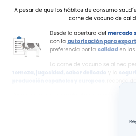
A pesar de que los hábitos de consumo saudí
carne de vacuno de cali
Desde la apertura del
mercado s
con la
autorización para expor
preferencia por la
calidad
en las
La carne de vacuno se alinea p
terneza, jugosidad, sabor delicado
y la
segur
producción españoles y europeos
, reconocid
Como parte de la estrategia de promoción, l
formativa
en la prestigiosa escuela culinaria
E
prescriptores culinarios sobre las
característica
Reg