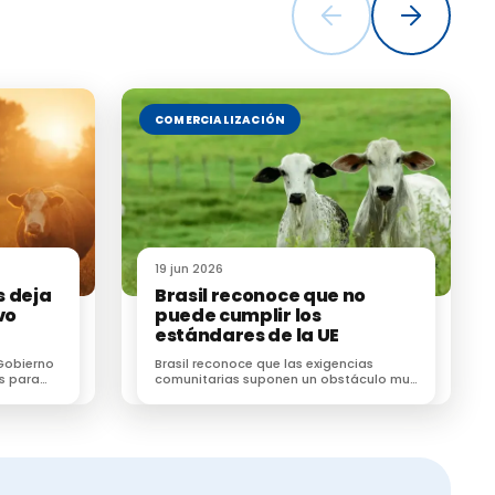
COMERCIALIZACIÓN
19 jun 2026
s deja
Brasil reconoce que no
ogía y la
vo
puede cumplir los
estándares de la UE
Gobierno
Brasil reconoce que las exigencias
s para
comunitarias suponen un obstáculo muy
co para
difícil de superar para el sector cárnico
brasileño