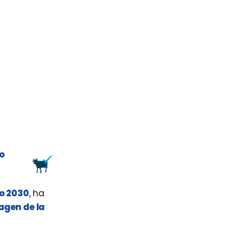
ro
ño 2030
, ha
agen de la