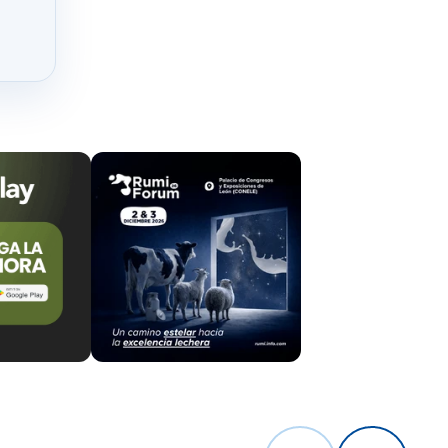
el embajador
nar de
medios de
on una
una
 años.
ses.