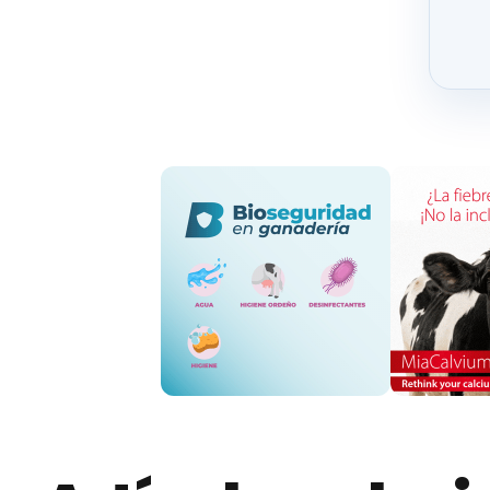
Jornada formativa en la escuela cu
Durante la misión comercial se organizó un
permitiéndoles transmitir sus impresiones sobr
La culminación de la misión comercial tuvo lug
de España en Arabia Saudí,
Jorge Hevia
. El ev
actores clave en la
cadena comercial de la ca
comunicación.
Estas acciones, coordinadas gastronómicam
estrella Michelin
, buscan fortalecer el conoci
actividad comercial
que se mantiene estable 
Todo esto se enmarca en el proyecto de la UE,
cofinanciado por la UE para la promoción de p