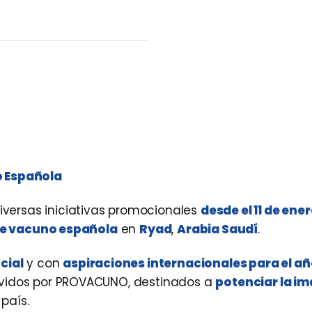
o Española
versas iniciativas promocionales
desde el 11 de ene
 de vacuno española
en
Ryad
,
Arabia Saudí
.
cial
y con
aspiraciones internacionales para el a
ovidos por PROVACUNO, destinados a
potenciar la im
país.