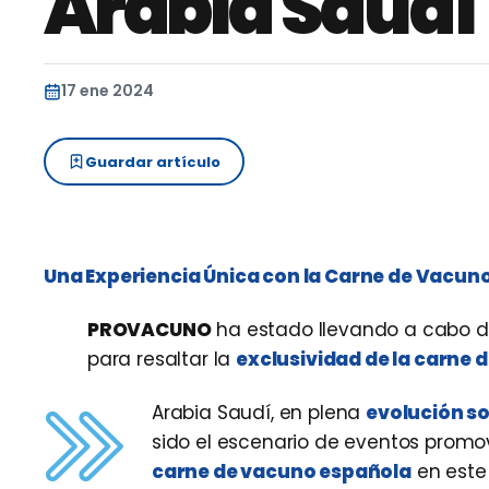
Arabia Saudí
17 ene 2024
Guardar artículo
Una Experiencia Única con la Carne de Vacun
PROVACUNO
ha estado llevando a cabo di
para resaltar la
exclusividad de la carne
Arabia Saudí, en plena
evolución so
sido el escenario de eventos prom
carne de vacuno española
en este 