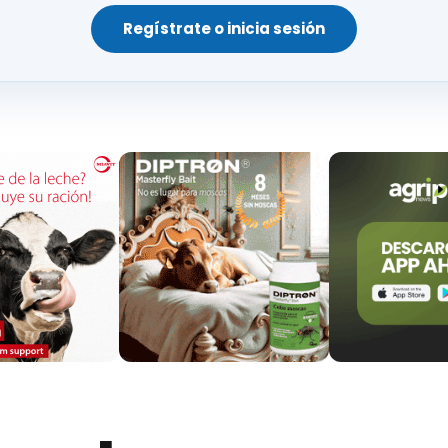
Regístrate o inicia sesión
linaria Elite Chef, ubicada en Riad (Arabia Saudí).
 encuentro con
influyentes saudíes de primer nivel
,
e la carne de vacuno española a sus seguidores.
ar con el
“Spanish Beef Festival”
en la residencia d
ento contó con la participación de cerca de un cente
rne de vacuno
en el país, así como autoridades y 
ente por el
chef Juanlu Fernández
, galardonado c
miento de la carne de vacuno española y
potenciar 
en torno a las
100 toneladas anuales
en los últimos
“What Wonderful European Beef 2.0!”
, un programa
roductos alimenticios de
alta calidad
en terceros paí