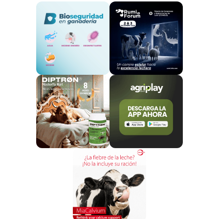
consumidor”.
La serie documental
Fans del Vacuno
es el mayor
trabajo de investigación hecho nunca en el sector
agroalimentario de nuestro país. Este trabajo fue
diseñado para mostrar la realidad del sector del
vacuno de carne, dar a conocer todos los beneficios
que tiene esta actividad en cuanto a sostenibilidad y
respecto del medio ambiente, bienestar y sanidad
animal, y seguridad alimentaria. Los cinco capítulos
están disponibles en la web
www.fansdelvacuno.es
.
Para
Eliseu Isla, presidente de PROVACUNO
, y
presente telemáticamente en la ceremonia:
“Este
premio en realidad reconoce la labor de un sector
clave para la economía y la sociedad española. Y
estamos muy agradecidos de que esta campaña, tan
diferente a las que se suelen hacer en el mundo
agroalimentario español, haya sido reconocido por