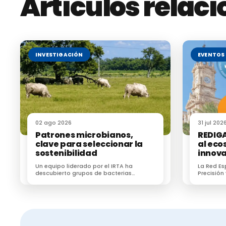
Artículos relac
INVESTIGACIÓN
EVENTOS
02 ago 2026
31 jul 202
Patrones microbianos,
REDIGA
clave para seleccionar la
al eco
sostenibilidad
innov
Un equipo liderado por el IRTA ha
La Red E
descubierto grupos de bacterias
Precisión
heredables y que están directamente
(REDIGA) 
relacionados con las emisiones de
ecosiste
metano