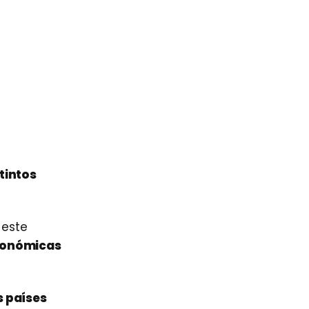
tintos
 este
económicas
s países