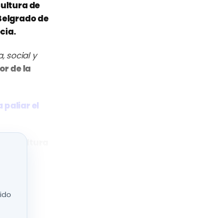
cultura de
Belgrado de
cia.
 social y
or de la
 paliar el
e la cultura
estas
s
nido
cción, así