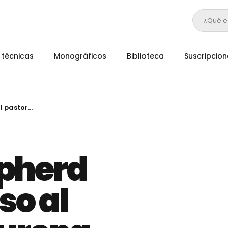
¿Qué e
 técnicas
Monográficos
Biblioteca
Suscripcion
Proyecto Shepherd Bridge: impulso al pastoreo en Europa
epherd
so al