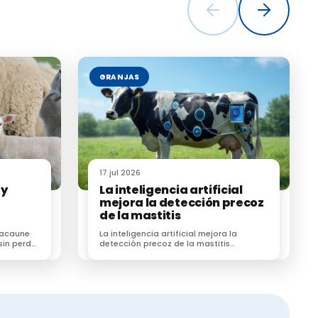
GRANJAS
17 jul 2026
 y
La inteligencia artificial
mejora la detección precoz
de la mastitis
 Lacaune
La inteligencia artificial mejora la
sin perder
detección precoz de la mastitis
subclínica en vacas lecheras según un
estudio