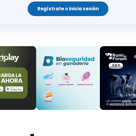
del ganado.
Regístrate o inicia sesión
 hacer más atractiva esta oferta y mejorar las condi
rabaja para el Departamento de Medicina y Cirugía A
universidad.
Fuente