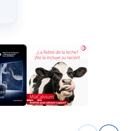
ciones de
nimal de la
: feagas.com