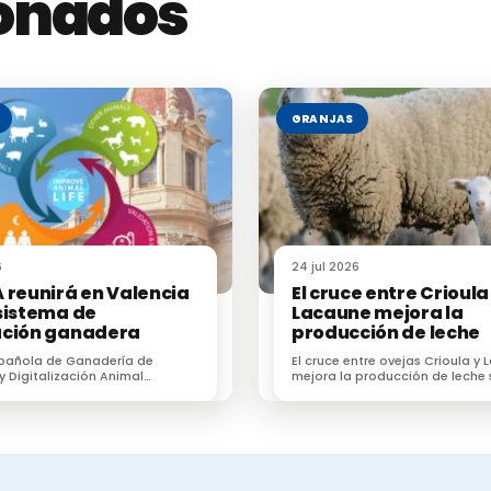
ionados
GRANJAS
6
24 jul 2026
 reunirá en Valencia
El cruce entre Crioula
sistema de
Lacaune mejora la
ación ganadera
producción de leche
spañola de Ganadería de
El cruce entre ovejas Crioula y
 y Digitalización Animal
mejora la producción de leche 
reunirá en Valencia al
la adaptación al pastoreo
ma de innovación ganadera