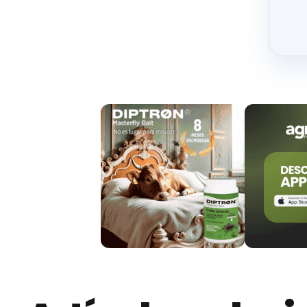
como nuevas tecnologías de monitorización 
“La revolución tecnológica debe servir para
trabajo”, apunta Carlos C. Pérez Marín, que t