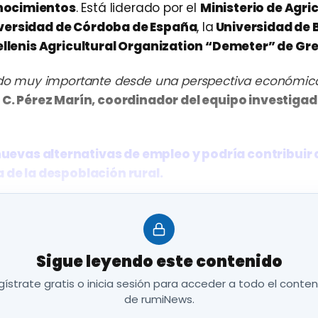
onocimientos
. Está liderado por el
Ministerio de Agri
versidad de Córdoba de España
, la
Universidad de 
llenis Agricultural Organization “Demeter” de Gre
ando muy importante desde una perspectiva económica,
 C. Pérez Marín, coordinador del equipo investigad
uevas alternativas de empleo y podría contribuir a
 de la despoblación rural.
nformación procedente de los distintos países sobr
to de las razas ovinas y caprinas. Se diseñarán
encu
storeo en cada país
y se elaborarán libros, materiale
Sigue leyendo este contenido
ístrate gratis o inicia sesión para acceder a todo el conte
llos relacionados con el bienestar, salud y reprodu
de rumiNews.