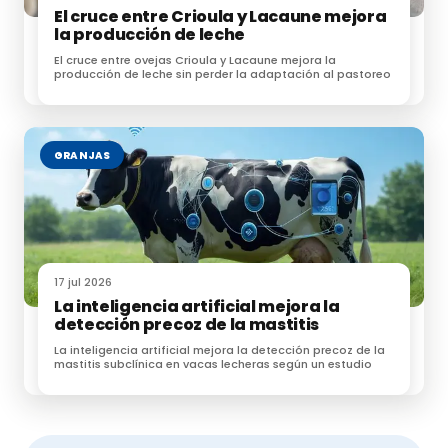
El cruce entre Crioula y Lacaune mejora
los principales gases implicados en el cambio
la producción de leche
climático.
El cruce entre ovejas Crioula y Lacaune mejora la
producción de leche sin perder la adaptación al pastoreo
Cabe recordar que el metano es responsable de una
parte significativa del calentamiento global y que los
rumiantes representan una fuente importante de
GRANJAS
este gas debido a la fermentación entérica.
El límite: cuánto se puede reducir sin
afectar la producción
El estudio también identifica un punto crítico:
no toda
17 jul 2026
reducción de proteína es viable sin
La inteligencia artificial mejora la
detección precoz de la mastitis
consecuencias productivas
.
La inteligencia artificial mejora la detección precoz de la
mastitis subclínica en vacas lecheras según un estudio
Reducir la proteína de 154 a 143 g/kg de materia
seca
no afectó significativamente la
producción de leche ni el consumo de