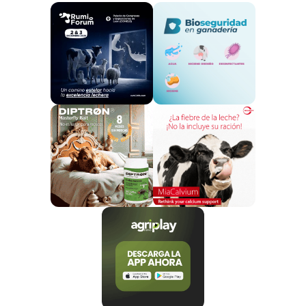
proteína bruta en la dieta: bajo (133 g/kg de materia
seca), medio (143 g/kg) y alto (154 g/kg). Todos estos
niveles se situaron por debajo de la media práctica en
Países Bajos, lo que refuerza la aplicabilidad real de
los resultados.
Los datos muestran que la reducción de
proteína disminuye de forma clara la ingesta y
excreción de nitrógeno
, siendo especialmente
notable en la orina. En la primera lactación, las vacas
con dieta baja en proteína excretaron
aproximadamente 105 g de nitrógeno al día en la
orina, frente a 146 g y 185 g en los grupos medio y alto,
respectivamente.
Este aspecto es clave desde el punto de vista
ambiental, ya que el nitrógeno urinario es una de las
principales fuentes de emisiones de amoníaco en las
explotaciones ganaderas.