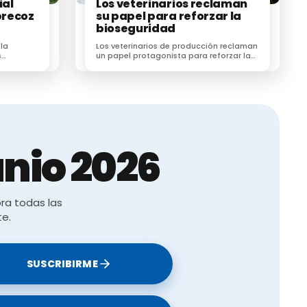
ial
Los veterinarios reclaman
ores tomar
precoz
su papel para reforzar la
bioseguridad
 la
Los veterinarios de producción reclaman
s
un papel protagonista para reforzar la
egún un
bioseguridad en las explotaciones
ganaderas
 iniciales,
s, es
daptándolas
nio 2026
ra todas las
te.
a
 valiosas
SUSCRIBIRME
nologías
estar