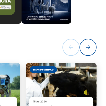
ad para
condiciones
 su utilidad
BIOSEGURIDAD
ones de
.
uede
15 jul 2026