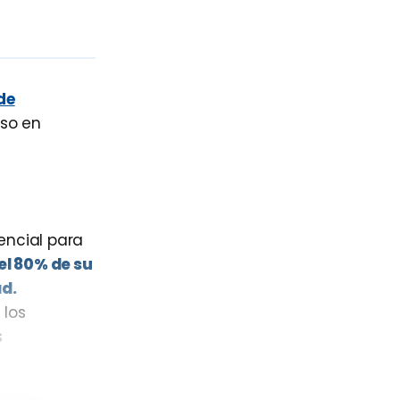
de
nso en
encial para
el 80% de su
ad.
 los
s