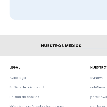
animal.
Referencias:
FRONTIERS
¿Cómo reducir la resistencia a los antibiótico
NUESTROS MEDIOS
Influencia de la nutrición materna y la suple
LEGAL
NUESTRO
Aviso legal
aviNews
Política de privacidad
nutriNews
Política de cookies
porciNews
Más información sobre las cookies
rumiNews