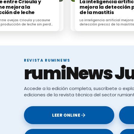
ce entre Crioula y
La inteligencia artific
copilación de datos precisos permite a los product
e mejora la
mejora la detección 
ción de leche
de la mastitis
 condiciones de alojamiento de los animales.
entre ovejas Crioula y Lacaune
La inteligencia artificial mejora
 producción de leche sin perder
detección precoz de la mastiti
ción al pastoreo
subclínica en vacas lecheras s
turas
estudio
tecnologías PLF enfrenta desafíos como los costos
n de datos en sistemas de manejo existentes
. Ademá
REVISTA RUMINEWS
a precisión y funcionalidad de estas tecnologías, a
rumiNews Ju
ando su aceptación por parte de los productores.
Accede a la edición completa, suscríbete o explo
ediciones de la revista técnica del sector rumian
ías de ganadería de precisión para revolucionar l
nso en terneros lecheros
, ofreciendo herramientas
LEER ONLINE
a en la producción lechera. La adopción de estas tec
as ganaderas más sostenibles y centradas en el bien