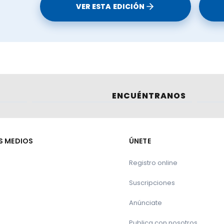
VER ESTA EDICIÓN
Le puede interesar:
s en granjas lecheras?
ENCUÉNTRANOS
mentación con metabolitos
S MEDIOS
ÚNETE
Registro online
Suscripciones
Anúnciate
Publica con nosotros