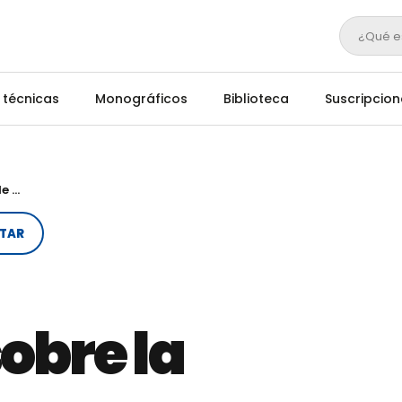
¿Qué e
 técnicas
Monográficos
Biblioteca
Suscripcion
Revisión sistemática sobre la aplicación de tecnologías de ganadería de precisión
STAR
obre la