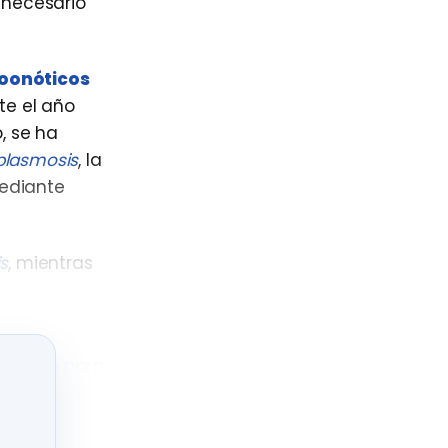
es necesario
oonóticos
e el año
, se ha
plasmosis
, la
diante
s
, mientras
stante
para
e este