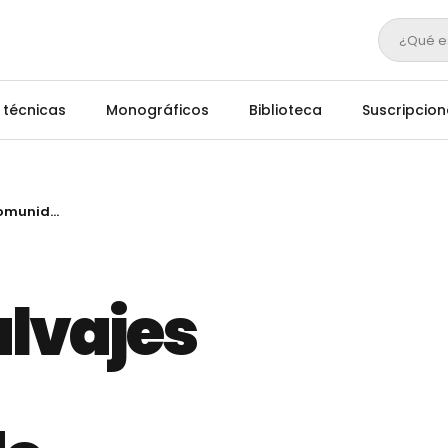
¿Qué e
 técnicas
Monográficos
Biblioteca
Suscripcion
Rumiantes salvajes y jabalís de la Comunidad de Madrid
lvajes