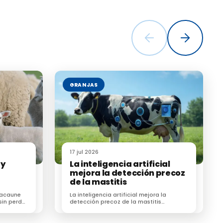
GRANJAS
17 jul 2026
 y
La inteligencia artificial
mejora la detección precoz
de la mastitis
 Lacaune
La inteligencia artificial mejora la
sin perder
detección precoz de la mastitis
subclínica en vacas lecheras según un
estudio