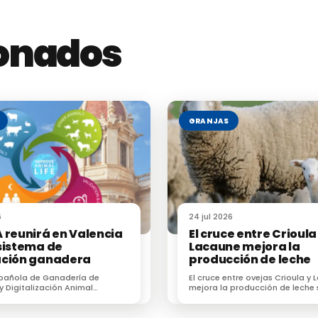
ionados
GRANJAS
ntaria
6
24 jul 2026
 reunirá en Valencia
El cruce entre Crioula
sistema de
Lacaune mejora la
ación ganadera
producción de leche
spañola de Ganadería de
El cruce entre ovejas Crioula y
 y Digitalización Animal
mejora la producción de leche 
reunirá en Valencia al
la adaptación al pastoreo
ma de innovación ganadera