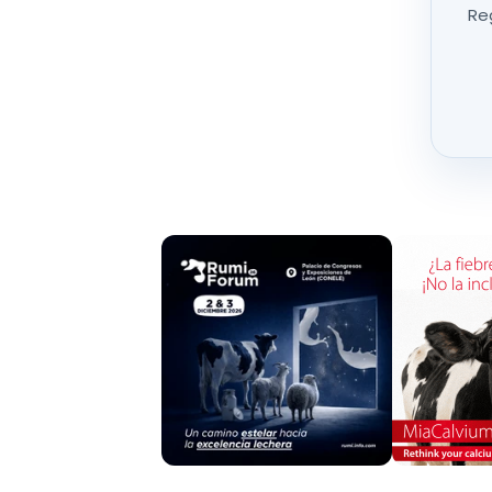
Reg
Tampoco se han detectado muestras positiva
vector de esta enfermedad (
Ixodes ricinus
) ap
pruebas para
Coxiella burnetii
y
Toxoplasma gon
fecha
.
Sorprendentemente, la incidencia del virus de 
valores esperados en jabalíes en relación con 
silvestres sigue siendo negativa.
La prevalencia de
Fiebre Q
encontrada es llam
artículos
del país, aunque existen muy pocos es
realizar análisis más exhaustivos
para controlar
animales como en humanos.
La realidad es que se desconoce la situación r
epidemiológica es una herramienta útil y efica
probabilidad de responder eficazmente a futur