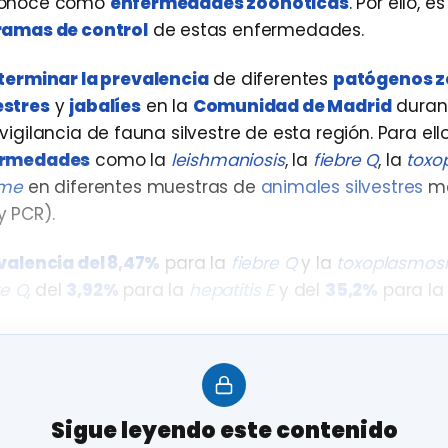
 conoce como
enfermedades zoonóticas
. Por ello, 
amas de control
de estas enfermedades.
terminar la prevalencia
de diferentes
patógenos z
estres
y
jabalíes
en la
Comunidad de Madrid
durant
igilancia de fauna silvestre de esta región. Para ello
ermedades
como la
leishmaniosis
, la
f
iebre Q
, la
toxo
yme
en diferentes muestras de
animales silvestres
me
y PCR).
valencia del 8,47%
para la
fiebre Q
y la
toxoplasmosi
re Q
, del
3,92%
para la
hepatitis E
y del
35,2%
para la
vo
(desde 2017) se pudo concluir la
negatividad con
ecies evaluadas en esta región
no son reservorios d
Sigue leyendo este contenido