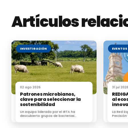
Artículos relac
Fuente:
Scientific Research-Silvia Úbeda Jiménez
INVESTIGACIÓN
EVENTOS
Te puede interesar:
Zoonosis y enfermedades de transmisión alime
02 ago 2026
31 jul 202
Patrones microbianos,
REDIGA
clave para seleccionar la
al eco
sostenibilidad
innov
Un equipo liderado por el IRTA ha
La Red E
descubierto grupos de bacterias
Precisión
heredables y que están directamente
(REDIGA) 
relacionados con las emisiones de
ecosiste
metano