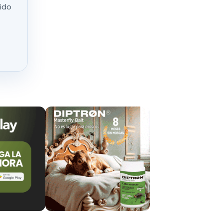
nido
incipal
o, las
d hasta la
bajo de los
miantes
s en otros
mendable
to en
vigilancia
entando la