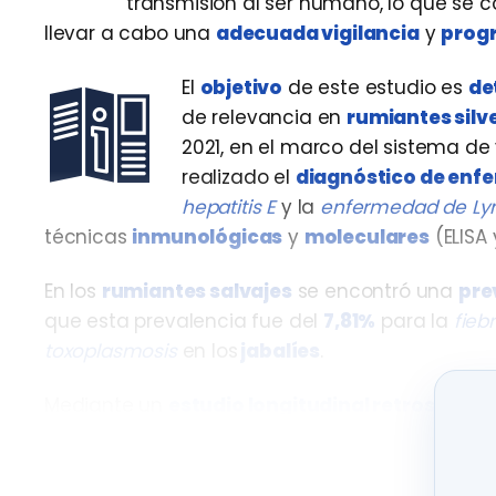
transmisión al ser humano, lo que se
llevar a cabo una
adecuada vigilancia
y
progr
El
objetivo
de este estudio es
de
de relevancia en
rumiantes silv
2021, en el marco del sistema de v
realizado el
diagnóstico de enf
hepatitis E
y la
enfermedad de L
técnicas
inmunológicas
y
moleculares
(ELISA 
En los
rumiantes salvajes
se encontró una
pre
que esta prevalencia fue del
7,81%
para la
fieb
toxoplasmosis
en los
jabalíes
.
Mediante un
estudio longitudinal retrospecti
Leishmania infantum
, confirmando que las esp
patógeno
.