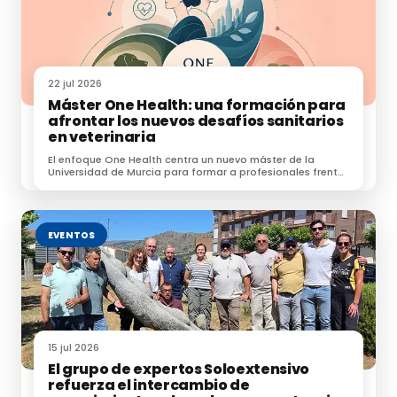
Las garrapatas de los jabalíes transmiten la
Brucelosis
22 jul 2026
Máster One Health: una formación para
afrontar los nuevos desafíos sanitarios
en veterinaria
Francia prohíbe el uso de denominaciones
cárnicas en productos de origen vegetal
El enfoque One Health centra un nuevo máster de la
Universidad de Murcia para formar a profesionales frente
a zoonosis, resistencias e IA.
EVENTOS
Nace un becerro de la raza Cárdena andaluz
15 jul 2026
El grupo de expertos Soloextensivo
refuerza el intercambio de