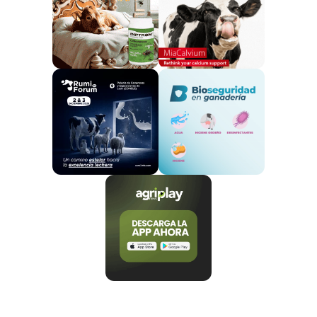
ejemplares; Blonda de Aquitania con 15; Aberdeen-
Angus con 4 y de la raza Salers con 2 ejemplares,
aportados, respectivamente por la Asociación de
Criadores de Limusín de Castilla y León (Limucyl),
Asociación de Criadores de Ganado Vacuno Charolés
de España (Asociación Nacional de Charolés), Unión
de Criadores de Ganado Vacuno Selecto de Raza
Charolesa de España (UCHAE); Asociación Blonde de
Aquitania de Castilla y León (ABACYL), Asociación
Española de Criadores de Ganado Vacuno Aberdeen-
Angus y Asociación para la Promoción y Mejora de la
Raza Pura Salers.
En cuanto a la procedencia de las ganaderías,
serán de las provincias de Salamanca, Ávila,
Zamora, Palencia, Burgos, Segovia, Valladolid,
León, Madrid, Guipúzcoa, Álava, Cáceres, Badajoz
y Toledo.