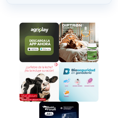
José Luis Pacheco, con algunos de sus ejemplares de
raza Florida
La ganadería JL, con la obtención de esta calificación
sanitaria, se sitúa entre las
explotaciones del
núcleo selectivo de la raza Florida con el máximo
estatus sanitario
, lo que permite la
comercialización de material genético a nivel
intracomunitario
repercutiendo en la rentabilidad
del rebaño.
De hecho, próximamente se comercializará
material genético de esta explotación a otros
países.