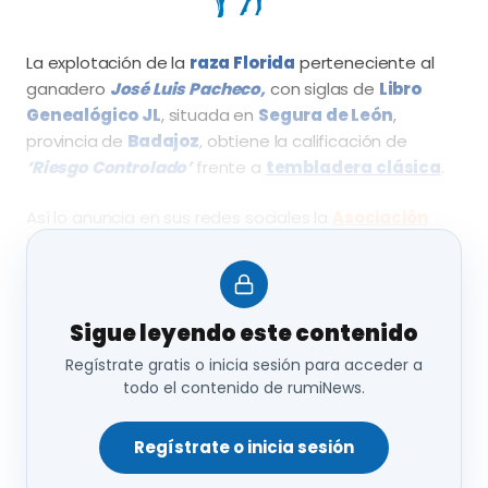
La explotación de la
raza Florida
perteneciente al
ganadero
José Luis Pacheco,
con siglas de
Libro
Genealógico JL
, situada en
Segura de León
,
provincia de
Badajoz
, obtiene la calificación de
‘Riesgo Controlado’
frente a
tembladera clásica
.
Así lo anuncia en sus redes sociales la
Asociación
Nacional de Criadores de Ganado Caprino de
Raza Florida (Acriflor)
, que felicita al criador de
selección por esta circunstancia.
Sigue leyendo este contenido
Regístrate gratis o inicia sesión para acceder a
todo el contenido de rumiNews.
Regístrate o inicia sesión