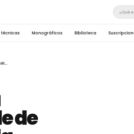
¿Qué e
 técnicas
Monográficos
Biblioteca
Suscripcion
Se pospone la Semana Verde de Galicia-Silleda
a
e de