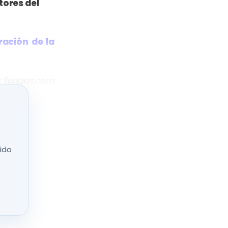
tores del
ación de la
: feagas.com
nido