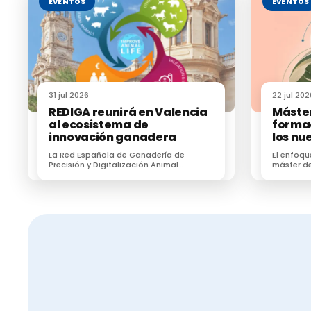
EVENTOS
EVENTOS
31 jul 2026
22 jul 202
REDIGA reunirá en Valencia
Máster
al ecosistema de
formac
innovación ganadera
los nu
sanita
La Red Española de Ganadería de
El enfoqu
Precisión y Digitalización Animal
máster de
(REDIGA) reunirá en Valencia al
formar a 
ecosistema de innovación ganadera
zoonosis, 