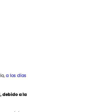
io,
a los días
 debido a la