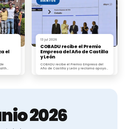
EVENTOS
13 jul 2026
COBADU recibe el Premio
a el
Empresa del Año de Castilla
y León
l
 de
COBADU recibe el Premio Empresa del
su
alth
Año de Castilla y León y reclama apoyo
r un
para dos proyectos estratégicos para el
esionales
futuro del medio rural
siva.
nio 2026