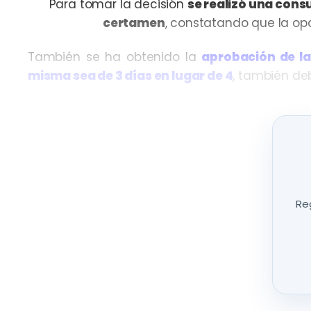
Para tomar la decisión
se realizó una cons
certamen
, constatando que la op
También se ha obtenido la
aprobación de la
misma sea de 3 días en lugar de 4
, también de
Reg