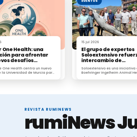
EVENTOS
6
15 jul 2026
 One Health: una
El grupo de expertos
ión para afrontar
Soloextensivo refuerz
evos desafíos
intercambio de
rios en veterinaria
conocimiento sobre e
e One Health centra un nuevo
Soloextensivo es una iniciativa
vacuno extensivo en 
 la Universidad de Murcia para
Boehringer Ingelheim Animal He
encuentro anual
profesionales frente a
España que surgió para genera
resistencias e IA.
espacio de conexión entre prof
dedicados a la ganadería exten
REVISTA RUMINEWS
rumiNews Ju