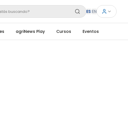
ES
|
EN
stás buscando?
es
agriNews Play
Cursos
Eventos