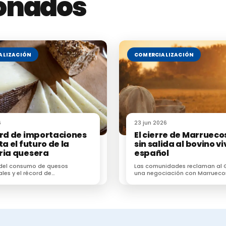
ionados
do sin leche para fabricar más
. Afortunadamente 
r cumplir con sus compromisos. El
queso mancheg
l otro
puntal económico del pueblo
. Confían en que 
ALIZACIÓN
COMERCIALIZACIÓN
 dentro de unos meses poder contar con la leche de
6
23 jun 2026
ord de importaciones
El cierre de Marrueco
ta el futuro de la
sin salida al bovino vi
ria quesera
español
 del consumo de quesos
Las comunidades reclaman al 
ales y el récord de
una negociación con Marrueco
ones dificultan el futuro de
recuperar un destino estratégi
 de la industria quesera
las exportaciones de ganado