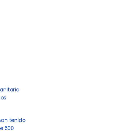
anitario
nos
han tenido
de 500