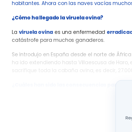
habitantes. Ahora con las naves vacías mucho
¿Cómo ha llegado la viruela ovina?
La
viruela ovina
es una enfermedad
erradica
catástrofe para muchos ganaderos.
Se introdujo en España desde el norte de Áfri
ha ido extendiendo hasta Villaescusa de Haro, 
sacrifique toda la cabaña ovina, es decir, 27.0
¿Cuáles han sido las consecuencias para la 
Antonio Gutiérrez
es ganadero y ha estado rode
criaba 20.000 ovejas. De ellas obtenía la mat
vendía para otras diez fábricas. Las ha tenido q
Reg
Ahora le es muy difícil contemplar las naves 