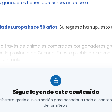
s ganaderos tienen que empezar de cero.
da de Europa hace 50 años
. Su regreso ha supuesto
ca a través de animales comprados por ganaderos gr
en la provincia de Cuenca. En este pueblo ha provo
00 animales.
ganadería de Antonio González?
ado de ovejas desde que nació, hace 61 años. En s
eria prima para elaborar sus propios quesos mancheg
Sigue leyendo este contenido
ue sacrificar todas.
ístrate gratis o inicia sesión para acceder a todo el conte
de rumiNews.
vacías donde antes comían y se ordeñaban, entre un