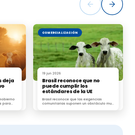
tenían
o de
los
COMERCIALIZACIÓN
 las ovejas,
19 jun 2026
s deja
Brasil reconoce que no
vo
puede cumplir los
estándares de la UE
Gobierno
Brasil reconoce que las exigencias
s para
comunitarias suponen un obstáculo muy
co para
difícil de superar para el sector cárnico
brasileño