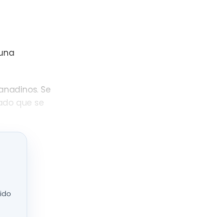
 una
anadinos. Se
cado que se
u granja
os y también
nido
 constante