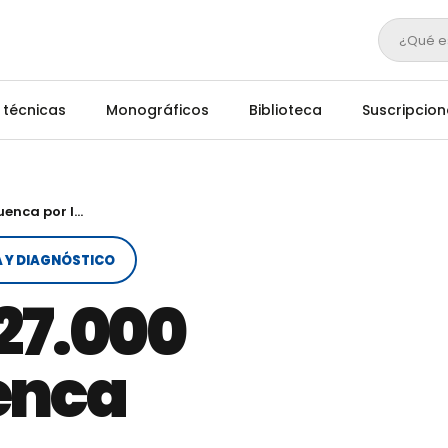
¿Qué e
 técnicas
Monográficos
Biblioteca
Suscripcion
Se sacrifican 27.000 ovejas en Cuenca por la viruela
 Y DIAGNÓSTICO
 27.000
enca