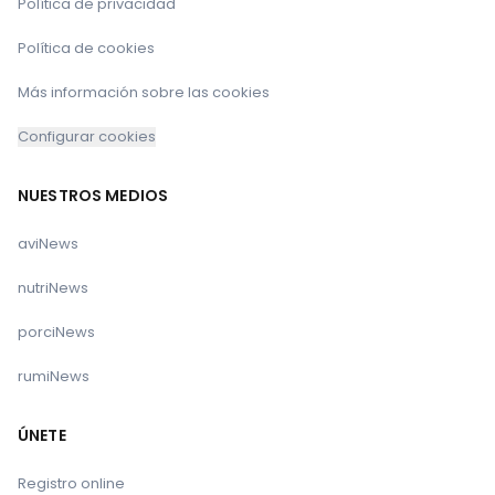
Política de privacidad
Política de cookies
Más información sobre las cookies
Configurar cookies
NUESTROS MEDIOS
PROVACUNO Inicia Campaña 
aviNews
Internacional ‘It´s Time for UE Beef
nutriNews
porciNews
rumiNews
ÚNETE
Registro online