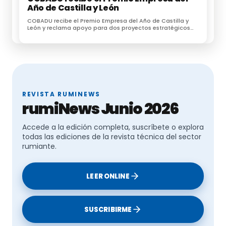
busca ser un espacio de diálogo y debate para 
Año de Castilla y León
abordar las preocupaciones del sector y 
COBADU recibe el Premio Empresa del Año de Castilla y
plantear soluciones concretas, con la 
León y reclama apoyo para dos proyectos estratégicos
para el futuro del medio rural
participación de las comunidades autónomas y 
representantes del sector. Este foro también 
explorará medidas adicionales necesarias para 
enfrentar los principales problemas 
identificados en el sector extensivo, incluyendo 
REVISTA RUMINEWS
aspectos sanitarios, medioambientales y 
rumiNews Junio 2026
económicos.
Accede a la edición completa, suscríbete o explora
todas las ediciones de la revista técnica del sector
rumiante.
Referencias:
LEER ONLINE
MAPA
SUSCRIBIRME