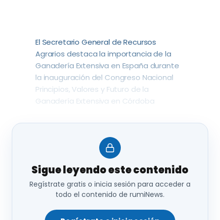
El Secretario General de Recursos 
Agrarios destaca la importancia de la 
Ganadería Extensiva en España durante 
la inauguración del Congreso Nacional 
Principios, Valores y Futuro de la 
Ganadería Extensiva en Córdoba
Sigue leyendo este contenido
Regístrate gratis o inicia sesión para acceder a
todo el contenido de rumiNews.
El Ministerio de Agricultura, Pesca y 
Alimentación organizará el
 Foro de 