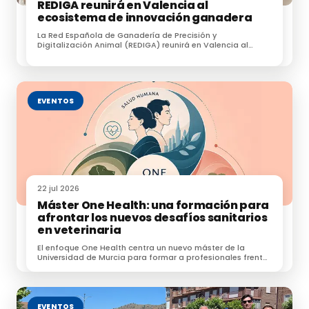
REDIGA reunirá en Valencia al
debido a la necesidad de adquirir piensos y 
ecosistema de innovación ganadera
forrajes. A pesar de estos retos, Miranda resaltó 
La Red Española de Ganadería de Precisión y
el robusto apoyo que la ganadería extensiva 
Digitalización Animal (REDIGA) reunirá en Valencia al
ha recibido a través de la Política Agrícola 
ecosistema de innovación ganadera
Común (PAC), con un 80% de las ayudas 
directas asociadas, sumando un total de 543 
EVENTOS
millones de euros anuales. Además, el 92% de la 
superficie se ha acogido al nuevo ecorrégimen 
de pastos ganaderos extensivos, 
representando 236 millones de euros en 2023.
22 jul 2026
Máster One Health: una formación para
afrontar los nuevos desafíos sanitarios
en veterinaria
En particular, la ganadería extensiva ha 
El enfoque One Health centra un nuevo máster de la
Universidad de Murcia para formar a profesionales frente
sido una prioridad dentro del esquema de 
a zoonosis, resistencias e IA.
ayudas asociadas de la PAC, recibiendo el 
80 % de estos fondos, además del 50 % de 
EVENTOS