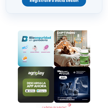
Regístrate o inicia sesión
grave, de previsiones desconocidas por la merma de
efectivos ganaderos con las muertes, abortos,
animales caquécticos…
Somos conscientes de la estacionalidad que se
evidencia en ambas enfermedades (EHE y LA) por la
transmisión a través del mosquito culicoides, pero no
es argumento para ver pasar la catástrofe como si
fuera un huracán muy lejano, acomodados en el
sillón de nuestras casas. No podemos permitir esta
inacción por parte de la Administración autonómica
y central”.
Asimismo ha instado a recordar que
“el sector cárnico
es una de las bases del mantenimiento de la
población en el medio rural y en la sociedad en
general, en su aspecto de abastecimiento proteico en