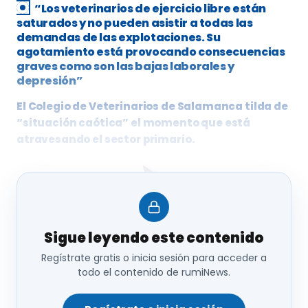
“Los veterinarios de ejercicio libre están
saturados y no pueden asistir a todas las
demandas de las explotaciones. Su
agotamiento está provocando consecuencias
graves como son las bajas laborales y
depresión”
El Colegio de Veterinarios de Salamanca tilda de
“situación caótica” el momento que está
atravesando el sector primario.
“La aparición en nuestra provincia de la Enfermedad
Sigue leyendo este contenido
Hemorrágia Epizoótica (EHE), sumado a la ya
implantada Lengua Azul (LA) y la situación creada en
Regístrate gratis o inicia sesión para acceder a
el saneamiento ganadero ha provocado un
todo el contenido de rumiNews.
terremoto de dimensiones desproporcionadas en el
ganado vacuno de Salamanca. Y lo que es más