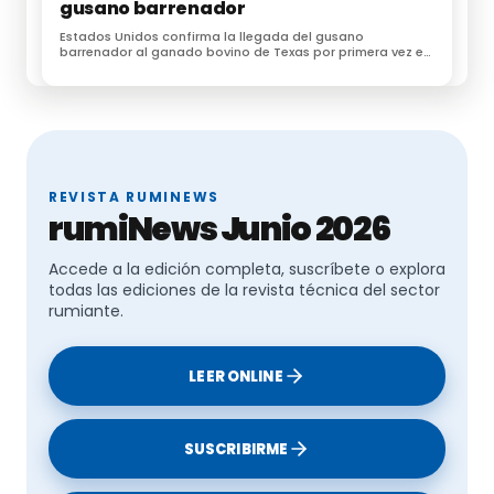
solicitamos”
, sentencian.
gusano barrenador
Estados Unidos confirma la llegada del gusano
barrenador al ganado bovino de Texas por primera vez en
60 años
Fuente:
salamanca 24 horas
REVISTA RUMINEWS
Te puede interesar:
rumiNews Junio 2026
Los datos sobre la enfermedad hemorrágica son
Accede a la edición completa, suscríbete o explora
“desconcertantes”
todas las ediciones de la revista técnica del sector
rumiante.
La Enfermedad Hemorrágica Epizoótica (EHE) se extiende
por España
LEER ONLINE
Coag Murcia está en alerta por la enfermedad que ataca al
ganado, pero insiste en que no afecta a los humanos
SUSCRIBIRME
Crece la preocupación entre los ganaderos por la