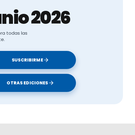
nio 2026
considerarán
 preparadas
ra todas las
alimentos que
te.
ación
.
apoyo
y las
SUSCRIBIRME
considerados
OTRAS EDICIONES