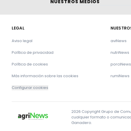
NUESTROS MEDIOS
Resistencia a los antimicrobianos: es el momen
España solicita a la Comisión Europea medidas
LEGAL
NUESTRO
razonables
Aviso legal
aviNews
El futuro de la Seguridad Alimentaria
Política de privacidad
nutriNews
La leche esta en alerta para Navidad
Política de cookies
porciNews
Más información sobre las cookies
rumiNews
Configurar cookies
2026 Copyright Grupo de Comuni
cualquier formato o comunicaci
Ganadero.