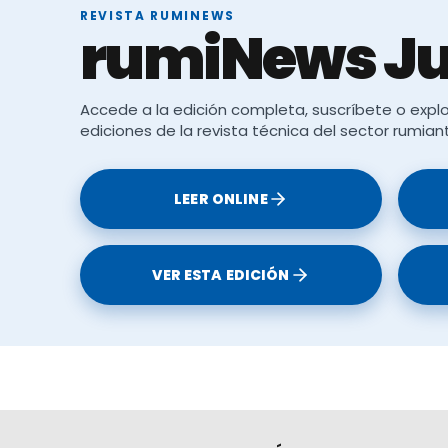
REVISTA RUMINEWS
rumiNews Ju
limentos, a efectos de esta nueva normativa, se 
 cumplir ciertos requisitos como
no servir comidas
Accede a la edición completa, suscríbete o explo
oductos alimenticios en eventos
, entre otros. Los 
ediciones de la revista técnica del sector rumian
orado en vivienda particular”
y la
fecha de elabor
lante
como las
food truck
, los
almacenes de 
LEER ONLINE
es de venta al consumidor final
, también serán 
 efectos de esta normativa.
VER ESTA EDICIÓN