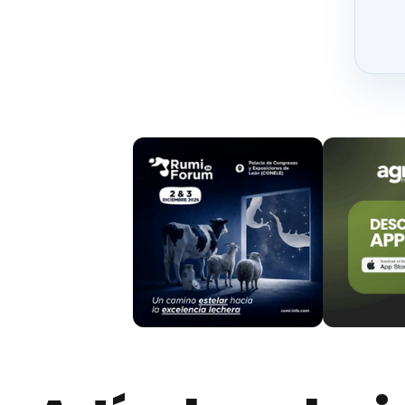
será esta persona la responsable última d
seguridad alimentaria
que se pudieran derivar
hace la compra.
Si es el minorista quien dispensa productos al
reutilizarse siempre y cuando se cuenten con
los envases al ser retornados por los clientes.
Con el objetivo de
evitar el desperdicio a
productos alimenticios que presenten de
responsabilidad del vendedor) cuando estos
circunstancia a los consumidores. Las
conse
defecto puede indicar un problema de segurida
El Real Decreto también delimita
las temper
comercio al por menor para
no romper la 