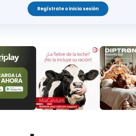
e la higiene de los mismos y de los posibles p
 por una mala higiene del recipiente o bolsa aport
Regístrate o inicia sesión
imenticios en envases de vidrio, metal o cerámica,
 equipos que garanticen la adecuada limpieza y des
limentario
, estos establecimientos podrán, asim
fectos de forma, tamaño, etiquetado o envas
no afecten a la seguridad de los mismos
y se inf
rvas abombadas no entran en esta categoría
p
d alimentaria.
aturas a las que tienen que mantenerse los ali
cadena de frío
, cómo deben realizarse las
ope