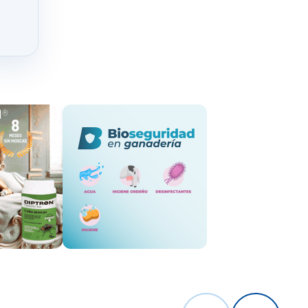
roblemas de
ada por quien
 estos podrán
infección de
ismo, vender
ado
(bajo la
orme de esta
orque este
mentos
en el
raciones de