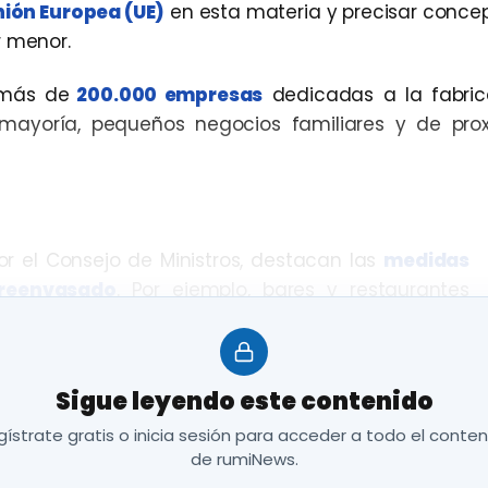
nión Europea (UE)
en esta materia y precisar conce
r menor.
 más de
200.000 empresas
dedicadas a la fabric
 mayoría, pequeños negocios familiares y de pro
 el Consejo de Ministros, destacan las
medidas
breenvasado
. Por ejemplo, bares y restaurantes
adicional alguno, la
posibilidad de llevarse los
al. Para ello, aportarán
envases reutilizables
,
ptarán el recipiente que aporte el cliente
.
Sigue leyendo este contenido
 por menor también se permitirá el uso de envases 
ístrate gratis o inicia sesión para acceder a todo el conte
os por el consumidor en el momento de hacer la com
de rumiNews.