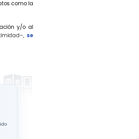
ptos como la
ación y/o al
ximidad–,
se
reutilizables
nido
pra. Eso sí,