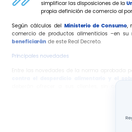
simplificar las disposiciones de la
U
propia definición de comercio al po
Según cálculos del
Ministerio de Consumo
,
comercio de productos alimenticios –en su
beneficiarán
de este Real Decreto.
Principales novedades
Entre las novedades de la norma aprobada por
contra el desperdicio alimentario y el so
deberán ofrecer a sus clientes, sin coste 
alimentos
que no hayan consumido en el loc
compostables
o
fácilmente reciclables
, o
ace
En el resto de establecimientos de comercio al
Reg
aptos para el contacto con alimentos aportad