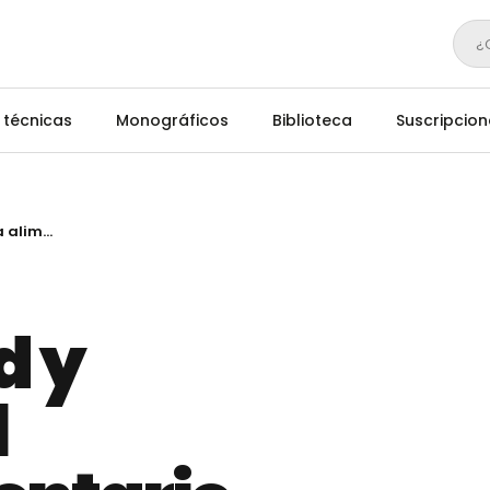
¿
 técnicas
Monográficos
Biblioteca
Suscripcion
Sostenibilidad y seguridad del sistema alimentario
d y
l