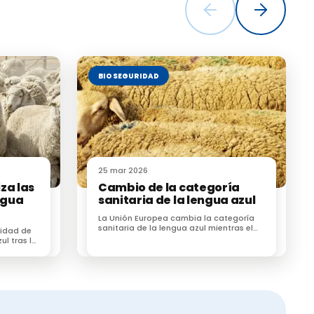
arne fresca,
kiasis y los
BIOSEGURIDAD
ue ofrecen o
s
para evitar
25 mar 2026
za las
Cambio de la categoría
sentarán y
ngua
sanitaria de la lengua azul
 incluir las
La Unión Europea cambia la categoría
iqueta, placa
sanitaria de la lengua azul mientras el
uidad de
sector ganadero alerta de su impacto
ul tras la
en un cartel
económico
 ganadero
cuando no se