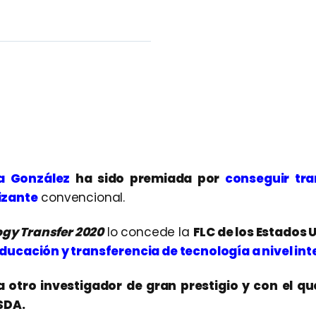
a González
ha sido premiada por
conseguir tra
izante
convencional.
ogy Transfer 2020
lo concede la
FLC de los Estados 
ducación y transferencia de tecnología a nivel int
a otro investigador de gran prestigio y con el qu
SDA.