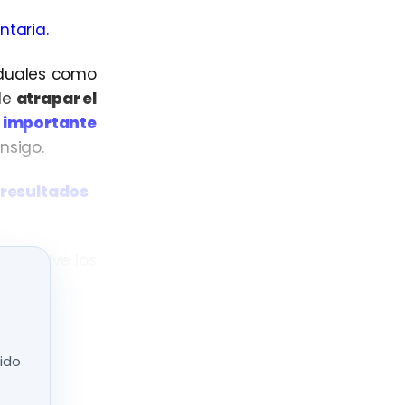
ntaria.
duales como
de
atrapar el
n
importante
nsigo.
resultados
 resuelve los
visepaña.com
nido