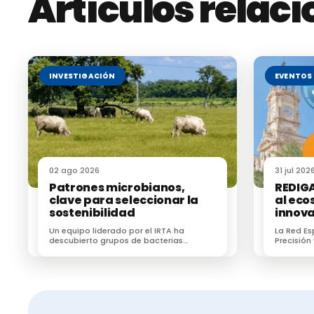
Artículos relac
INVESTIGACIÓN
EVENTOS
02 ago 2026
31 jul 202
Patrones microbianos,
REDIGA
clave para seleccionar la
al eco
sostenibilidad
innov
Un equipo liderado por el IRTA ha
La Red E
descubierto grupos de bacterias
Precisión
heredables y que están directamente
(REDIGA) 
relacionados con las emisiones de
ecosiste
metano