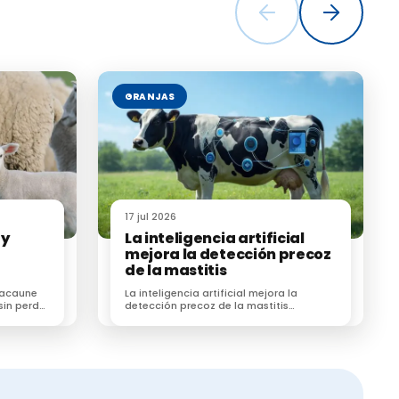
GRANJAS
17 jul 2026
 y
La inteligencia artificial
mejora la detección precoz
de la mastitis
 Lacaune
La inteligencia artificial mejora la
sin perder
detección precoz de la mastitis
subclínica en vacas lecheras según un
estudio