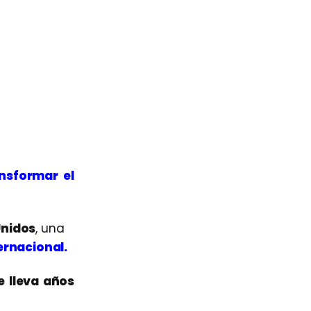
nsformar el
Unidos
, una
ernacional.
e lleva años