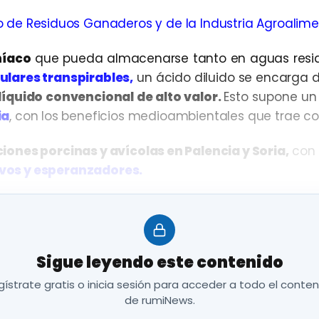
o de Residuos Ganaderos y de la Industria Agroalime
níaco
que pueda almacenarse tanto en aguas resi
lares transpirables,
un ácido diluido se encarga 
líquido convencional de alto valor.
Esto supone u
ia
, con los beneficios medioambientales que trae co
ones porcinas y avícolas en Palencia y Soria,
con
ivos y esperanzadores.
8% del amoníaco de los desechos ganaderos,
lo que
plotaciones.
Feunte: o
Sigue leyendo este contenido
ístrate gratis o inicia sesión para acceder a todo el conte
de rumiNews.