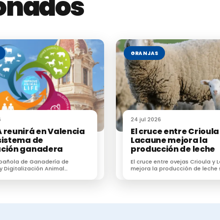
ionados
GRANJAS
6
24 jul 2026
 reunirá en Valencia
El cruce entre Crioula
sistema de
Lacaune mejora la
ación ganadera
producción de leche
spañola de Ganadería de
El cruce entre ovejas Crioula y
 y Digitalización Animal
mejora la producción de leche 
reunirá en Valencia al
la adaptación al pastoreo
ma de innovación ganadera