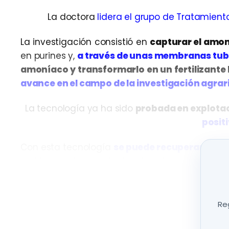
La doctora
lidera el grupo de Tratamient
La investigación consistió en
capturar el amo
en purines y,
a través de unas membranas tubu
amoníaco y transformarlo en un fertilizante 
avance en el campo de la investigación agrar
La tecnología ya ha sido
probada en explotaci
posit
Con esta tecnología
se puede recuperar el 9
problemas de excedentes de este gas en las ex
Reg