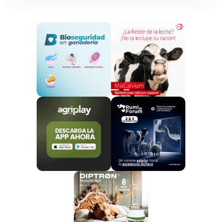
de la localidad,
Juan Carlos Ruiz Boix
, quien
considera que
“lo lógico hubiera sido que el barco
fuera llevado a Algeciras”.
El buque Mawashi Express, cargado con ganado e intervenido por la
Audiencia Nacional, está atracado en el muelle de Crinavis, en San Roque
(Cádiz). (EFE/A.Carrasco Ragel)
Una cuestión que ha querido responder la
Autoridad
Portuaria Bahía de Algeciras (APBA)
, que ha
asegurado que se ha
“limitado a cumplir una orden
judicial”
sobre el buque que
“en ningún caso tenía
previsto hacer escala en el Puerto de Algeciras”
, así
como que las actuaciones y decisiones adoptadas
en las últimas horas,
“con la prudencia que
corresponde al caso, son una labor coordinada por
los organismos públicos de las administraciones