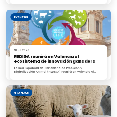
Te puede interesar:
EVENTOS
Italia libra una batalla contra la carne sintética
Estudio sobre la calidad de carne del cruce de Salers y Angus
Chile rechaza utilizar el concepto carne para alimentos vegetales
31 jul 2026
La carne madurada no plantea riesgos adicionales
REDIGA reunirá en Valencia al
ecosistema de innovación ganadera
Corral Cal Lero – Tradición y bienestar animal entre viñedos en el corazón
La Red Española de Ganadería de Precisión y
Digitalización Animal (REDIGA) reunirá en Valencia al
del Penedés
ecosistema de innovación ganadera
GRANJAS