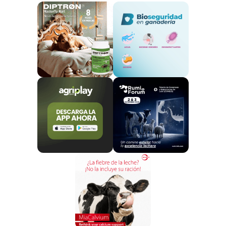
El tiempo necesario para obtener la
concentración
máxima y la concentración máxima en plasma
para la administración oral fue de
1,75 +- 0,46 horas
y 4,478.7 ± 962.4 ng/mL, respectivamente.
Respecto al comportamiento a las 3 horas de la
administración del fenobarbital, se obtuvieron
puntuaciones diferentes antes y después, en el
caso de la vía de administración oral.
En cambio,
las
puntuaciones de comportamiento antes y
después de la administración del fenobarbital a
través de la vía intravenosa no fueron
diferentes.
La
biodisponibilidad del fenobarbital es pobre,
y
el tiempo de vida medio es muy corto.
Deberían
considerarse dosis superiores a los 10 mg/kg
cuando se administra fenobarbital por vía oral al
ganado caprino.