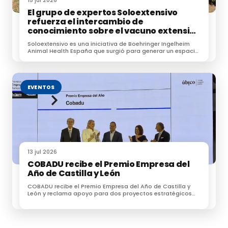
15 jul 2026
El grupo de expertos Soloextensivo
refuerza el intercambio de
conocimiento sobre el vacuno extensivo
en su encuentro anual
Soloextensivo es una iniciativa de Boehringer Ingelheim
Animal Health España que surgió para generar un espacio
de conexión entre profesionales dedicados a la
ganadería extensiva.
EVENTOS
13 jul 2026
COBADU recibe el Premio Empresa del
Año de Castilla y León
COBADU recibe el Premio Empresa del Año de Castilla y
León y reclama apoyo para dos proyectos estratégicos
para el futuro del medio rural