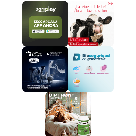
de alimentarlos.
Antes, parte de este ganado terminaba en
mataderos musulmanes, o se exportaban a
Bangladesh
, pero esto cambió en los últimos años.
Desde el
año 2014, Narendra Modi
es el primer
ministro de la India, y
reforzó los programas que
exaltan los valores tradicionales hindúes, entre
ellos la veneración por las vacas.
Desde entonces,
muchos mataderos
clandestinos y fábricas de cuero fueron
clausurados, la mayoría propiedad de
musulmanes
. Sin embargo, el problema es más
grave ya que han surgido
grupos que han tomado
la justicia por su propia mano para perseguir a
los comerciantes de bovinos.