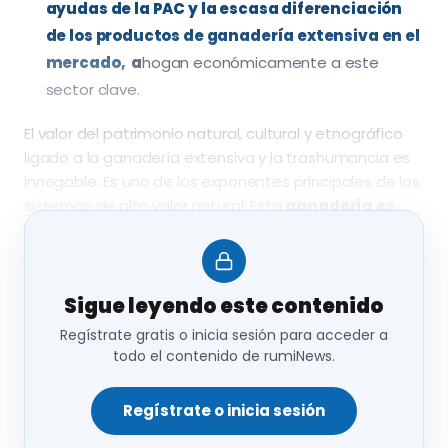
ayudas de la PAC y la escasa diferenciación
de los productos de ganadería extensiva en el
mercado,
a
hogan económicamente a este
sector clave.
El valor del patrimonio natural, cultural y etnográfico
ligado a la ganadería extensiva y la trashumancia es
innegable. Es uno de los exponentes principales de los
sistemas de alto valor natural. Esta
ganadería es
fundamental para la conservación de la
biodiversidad,
además de ser una herramienta
esencial para la lucha contra el cambio climático y el
despoblamiento rural.
Sigue leyendo este contenido
Regístrate gratis o inicia sesión para acceder a
Este es el contexto en el que
WWF España y
todo el contenido de rumiNews.
Trashumancia y Naturaleza,
con la asistencia de
GAN-NIK,
pusieron en marcha la elaboración de la
Regístrate o inicia sesión
presente
Propuesta de Bases Técnicas para una
Estrategia Estatal de Ganadería Extensiva.