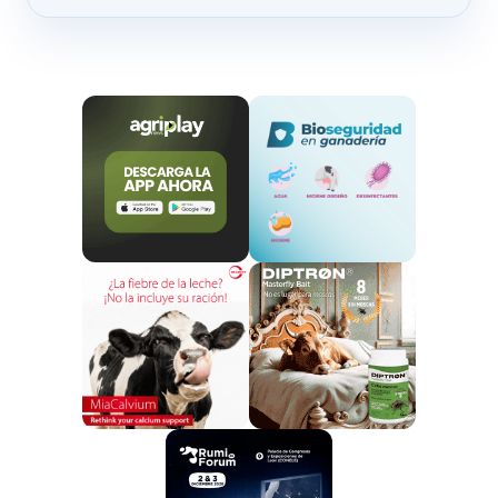
El objetivo principal es elaborar un documento
consensuado e integrador que recogiera los
principales aspectos que debería incluir una
futura Estrategia a nivel estatal.
Para ello, se empleó una metodología basada en un
proceso participativo que hiciera posible reunir las
aportaciones de los agentes clave en el ámbito que
nos ocupa.
Como resultado de este proceso participativo se
obtuvo un diagnóstico de la situación de la ganadería
extensiva donde se identificaron los problemas que
amenazan su sostenibilidad, así como las fortalezas y
oportunidades que pueden favorecer y justificar el
desarrollo de acciones para aliviar o superar las