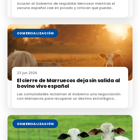
Acusan al Gobierno de respaldar Mercosur mientras el
vez, las principales acciones a seguir para mejorar la
vacuno español cae en picado y critican que pueda
acceder sin las mismas exigencias
delicada situación actual de la ganadería extensiva:
Caracterización y diferenciación de la ganadería
COMERCIALIZACIÓN
extensiva.
Mejora de la gobernanza en relación a la ganadería
extensiva.
Mejora de la sostenibilidad socioeconómica de las
23 jun 2026
explotaciones ganaderas en extensivo.
El cierre de Marruecos deja sin salida al
Puesta en valor de la ganadería extensiva.
bovino vivo español
Optimización de las relaciones entre la ganadería
Las comunidades reclaman al Gobierno una negociación
con Marruecos para recuperar un destino estratégico
extensiva y el territorio.
para las exportaciones de ganado
Fomento de la formación, investigación, innovación
y transferencia de conocimiento
COMERCIALIZACIÓN
sobre ganadería extensiva.