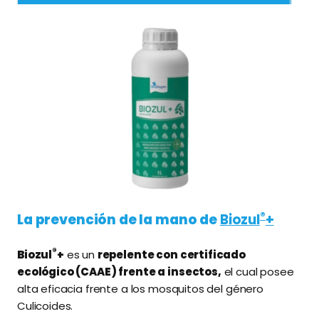
ganaderos sobre las buenas
prácticas de bioseguridad son clave
para minimizar el riesgo de
propagación de la enfermedad.
®
La prevención de la mano d
e
Biozul
+
®
Biozul
+
es un
repelente con certificado
ecológico (CAAE) frente a insectos,
el cual posee
alta eficacia frente a los mosquitos del género
Culicoides.