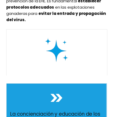
prevención de la EHE. Es fundamental
establecer
protocolos adecuados
en las explotaciones
ganaderas para
evitar la entrada y propagación
del virus.
Esto implica la implementación de
medidas de
higiene
, el
control de movimientos de
animales
y la
restricción de contacto con
vectores potenciales
.
La concienciación y educación de los