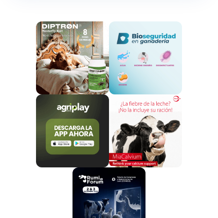
El trabajo fue desarrollado por investigadores de la
Universidad de Bahir Dar, la Universidad de Injibara y el
International Livestock Research Institute (ILRI), en
Etiopía. Para ello, utilizaron
cinco vacas lecheras
cruzadas en mitad de la lactación
, sometidas a
cinco tratamientos alimenticios diferentes mediante
un diseño experimental en cuadrado latino, en el que
el heno de pasto natural fue sustituido de forma
progresiva por heno de pasto Napier.
Más producción con un forraje de
mayor calidad
El pasto Napier es una gramínea tropical
ampliamente utilizada en numerosos países por su
elevada producción de biomasa, mayor
contenido proteico y buena adaptación a
condiciones climáticas adversas
. Sin embargo,