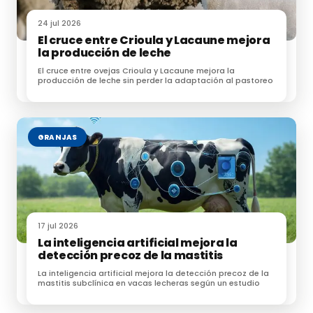
Este dato resulta especialmente relevante, ya que la
24 jul 2026
intensidad de emisiones constituye uno de los
El cruce entre Crioula y Lacaune mejora
principales indicadores utilizados para evaluar la
la producción de leche
sostenibilidad ambiental de los sistemas de
El cruce entre ovejas Crioula y Lacaune mejora la
producción de leche sin perder la adaptación al pastoreo
producción lechera.
Una estrategia compatible con la
producción sostenible
GRANJAS
Los autores destacan que los resultados demuestran
cómo
mejorar la calidad del forraje puede
incrementar simultáneamente la productividad
y la eficiencia ambiental
, sin necesidad de recurrir
17 jul 2026
a tecnologías complejas ni a aditivos específicos
La inteligencia artificial mejora la
para reducir las emisiones.
detección precoz de la mastitis
La inteligencia artificial mejora la detección precoz de la
El mayor contenido de proteína y la mejor
mastitis subclínica en vacas lecheras según un estudio
digestibilidad del pasto Napier favorecen una