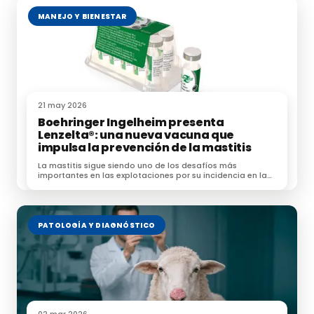
MANEJO Y BIENESTAR
Fuente: oviespana.com, mapa.gob.es
21 may 2026
Boehringer Ingelheim presenta
Lenzelta®: una nueva vacuna que
impulsa la prevención de la mastitis
La mastitis sigue siendo uno de los desafíos más
importantes en las explotaciones por su incidencia en la
salud de [&hellip;]
PATOLOGÍA Y DIAGNÓSTICO