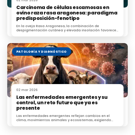
02 mar 2026
Carcinoma de células escamosas en
ovino raza rasa aragonesa: paradigma
predisposición-fenotipo
En la oveja Rasa Aragonesa, la combinación de
despigmentación cutánea y elevada insolación favorece
la aparición de carcinoma de células escamosas, una
neoplasia frecuente en ovino adulto.
PATOLOGÍA Y DIAGNÓSTICO
02 mar 2026
Las enfermedades emergentes y su
control, un reto futuro que ya es
presente
Las enfermedades emergentes reflejan cambios en el
clima, movimientos animales y ecosistemas, exigiendo
vigilancia sanitaria proactiva.