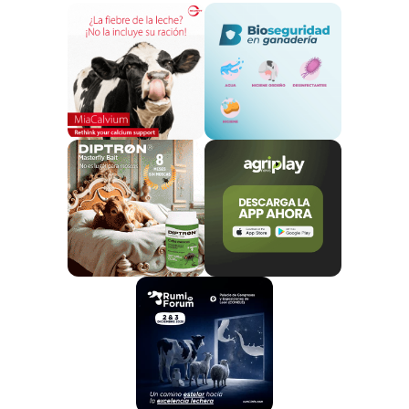
caso de brucelosis ovina y caprina
durante el
pasado año 2019.
En
Málaga, Granada y Jaén, se obtienen cifras
de prevalencia 0% (paso previo a obtener el
estatus de oficialmente indemne).
Por otra parte,
la provincia de Almería es un
territorio oficialmente indemne de brucelosis
bovina desde el año 2018.
Basándonos en los
datos epidemiológicos
aportados por el MAPA
,
la evolución de la
enfermedad sigue una tendencia decreciente
,
gracias a los programas de erradicación de los
últimos años. Todos los descensos desde el año
1998 son significativos.
Todas las medidas de
prevención, control y