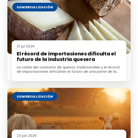
reguladora, y fomentando una aplicación
COMERCIALIZACIÓN
homogénea de las ayudas de la PAC en todo el
territorio del Estado.
Las
ayudas de las PAC se financian
a través de
FEAGA
(Fondo Europeo Agrícola de Garantía Agraria)
y
FEADER
(Fondo Europeo Agricola de Desarrollo
21 jul 2026
Rural).
El récord de importaciones dificulta el
futuro de la industria quesera
La caída del consumo de quesos tradicionales y el récord
de importaciones dificultan el futuro de una parte de la
industria quesera española
Fuente: agrodigital.com, mapa.gob.es, fega.es
COMERCIALIZACIÓN
23 jun 2026