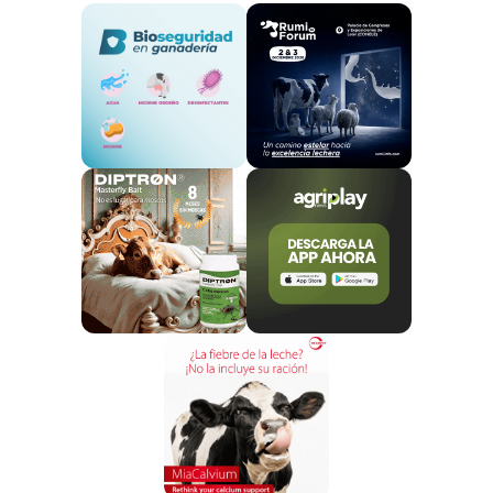
41,098807 euros/animal para los terneros
cebados que proceden de otra explotación en
la región insular;
193.000 euros de dotación
presupuestaria y 4.696 animales
comunicados.
42,822731 euros /animal para la ayuda por
Derechos Especiales
; 1.440.000 euros y 33.627
animales comunicados.
Se trata de
importes provisionales.
Se podrá realizar
un
primer pago, que llegará hasta el 90% del importe
total
de la ayuda.
Posteriormente,
las Comunidades Autónomas
comunicarán de nuevo al FEGA, antes del 30 de
Abril de 2020,
el número total de animales