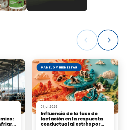
n y
o inmediato,
 de
et for detecting
 12:1630083. doi:
ets.2025.1630083
MANEJO Y BIENESTAR
01 jul 2026
Influencia de la fase de
rmico:
lactación en la respuesta
nfriar
conductual al estrés por
calor