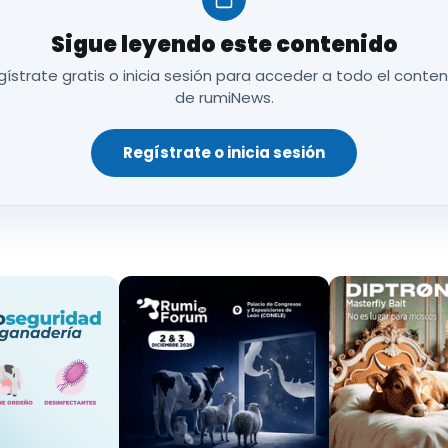
o de 10 vacas durante cinco meses. Al mismo tiempo, 
Sigue leyendo este contenido
ra validar de forma precisa los comportamientos o
ístrate gratis o inicia sesión para acceder a todo el conte
de rumiNews.
Regístrate o inicia sesión
enar
modelos de inteligencia artificial capaces de
6, lo que indica una capacidad muy fiable para disti
sentar las bases para futuras aplicaciones orienta
temprana, incluso antes de que sean visibles a simp