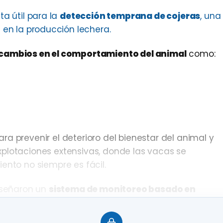
a útil para la
detección temprana de cojeras
, una
en la producción lechera.
cambios en el comportamiento del animal
como:
a prevenir el deterioro del bienestar del animal y
xplotaciones extensivas, donde las vacas se
ento no siempre es fácil.
diseñaron un
sistema de monitoreo basado en
zación
, capaces de registrar
aceleraciones, giros y