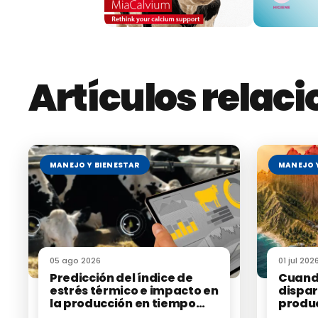
El banco de información generado es de acceso público y
desarrolladores puedan aprovecharlo. Así, este proyecto 
sino que ofrece una
herramienta valiosa para ganade
producción con pastoreo.
Artículos relac
Leer estudio completo:
Morales-Vargas D, Guarda-Vera M,
walking, grazing, and resting behaviors in fr
MANEJO Y BIENESTAR
MANEJO 
Te puede interesar:
¿Por qué aparecen las cojera
05 ago 2026
01 jul 202
Predicción del índice de
Cuand
estrés térmico e impacto en
dispar
la producción en tiempo
produc
real mediante la
de cal