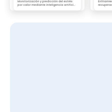
Monitorización y predicción del estrés
Enfriamie
plataforma digital NEIKER-
por calor mediante inteligencia artificial
recuperac
KABE
para anticipar pérdidas productivas y
resilienci
optimizar el manejo.
de calor.