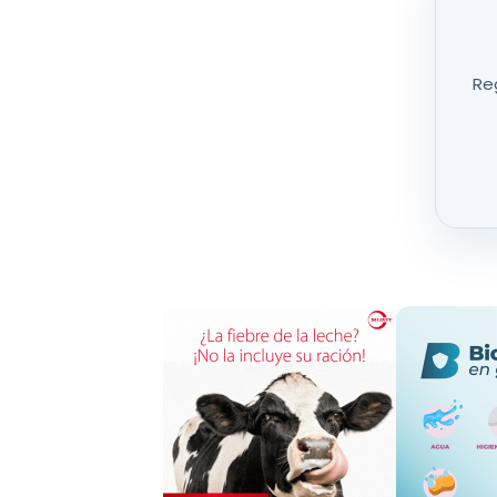
Estos dispositivos fueron colocados en el cuell
cámaras de vigilancia con visión nocturna
pa
Reg
Caminar
Pastar
Descansar
El análisis de los datos recogidos permitió entr
estos comportamientos con alta precisión
.
El mejor de ellos logró una puntuación F1 de 0,9
los distintos tipos de actividad.
Según los autores, este sistema puede 
detectar problemas de salud de forma 