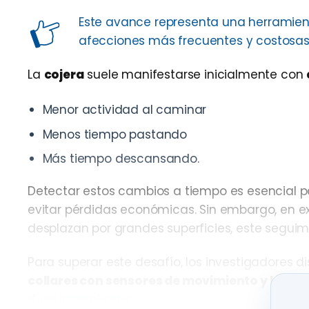
Este avance representa una herramient
afecciones más frecuentes y costosas 
La
cojera
suele manifestarse inicialmente con
Menor actividad al caminar
Menos tiempo pastando
Más tiempo descansando.
Detectar estos cambios a tiempo es esencial par
evitar pérdidas económicas. Sin embargo, en e
desplazan por grandes superficies, este seguimi
Para superar este desafío, los investigadores 
collares con sensores de movimiento y locali
desplazamientos.