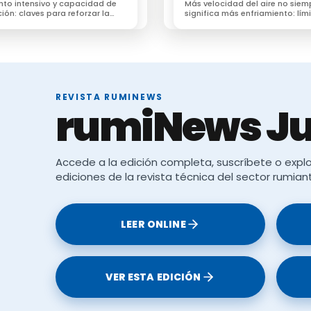
nto intensivo y capacidad de
Más velocidad del aire no siem
ión: claves para reforzar la
significa más enfriamiento: lími
a productiva frente a las olas
ventilación como estrategia fre
estrés térmico.
REVISTA RUMINEWS
rumiNews Ju
Accede a la edición completa, suscríbete o explo
ediciones de la revista técnica del sector rumian
LEER ONLINE
VER ESTA EDICIÓN