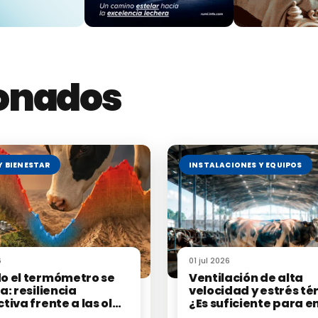
 se encuentra disponible para que otros equipos de investigació
no solo contribuye a
mejorar el bienestar animal
en su entorn
ros y científicos
de todo el mundo que trabajan en sistemas
ionados
 Iglesias-Quilodrán D, Cancino-Baier D, Muñoz-Poblete C. A datas
ee-grazing cattle using IoT collar IMU signals. Front. Vet. Sci. (2025)
10.3389/fv
Y BIENESTAR
INSTALACIONES Y EQUIPOS
s en la granja?
6
01 jul 2026
o el termómetro se
Ventilación de alta
a: resiliencia
velocidad y estrés té
tiva frente a las olas
¿Es suficiente para e
or
a las vacas?