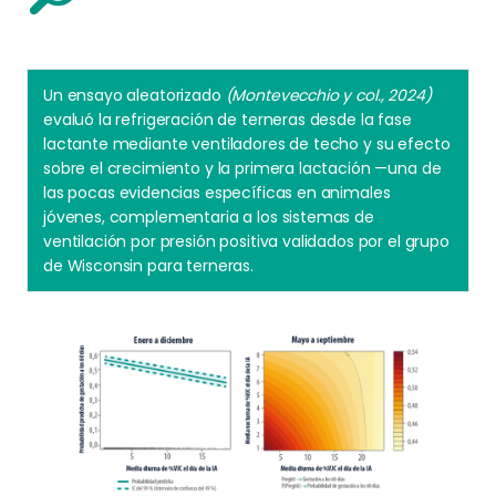
Un ensayo aleatorizado
(Montevecchio y col., 2024)
evaluó la refrigeración de terneras desde la fase
lactante mediante ventiladores de techo y su efecto
sobre el crecimiento y la primera lactación —una de
las pocas evidencias específicas en animales
jóvenes, complementaria a los sistemas de
ventilación por presión positiva validados por el grupo
de Wisconsin para terneras.