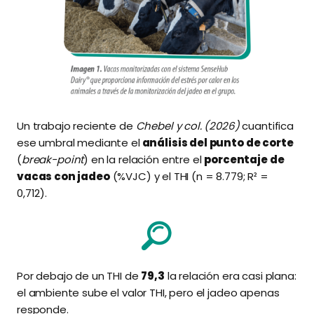
Un trabajo reciente de
Chebel y col. (2026)
cuantifica
ese umbral mediante el
análisis del punto de corte
(
break-point
) en la relación entre el
porcentaje de
vacas con jadeo
(%VJC) y el THI (n = 8.779; R² =
0,712).
Por debajo de un THI de
79,3
la relación era casi plana:
el ambiente sube el valor THI, pero el jadeo apenas
responde.