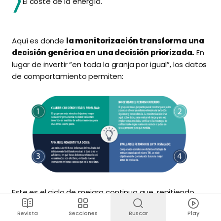
El coste de la energía.
Aquí es donde
la monitorización transforma una
decisión genérica en una decisión priorizada.
En
lugar de invertir “en toda la granja por igual”, los datos
de comportamiento permiten:
Este es el ciclo de mejora continua que, repitiendo
cada temporada, cierra el círculo:
Revista
Secciones
Buscar
Play