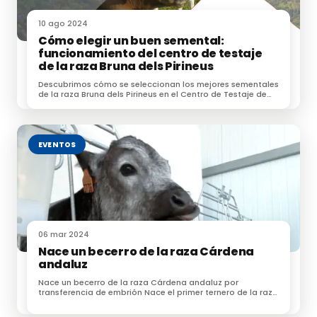
10 ago 2024
La tipificación del nuevo listado de razas autóctonas
Cómo elegir un buen semental:
en peligro de extinción se ha llevado a cabo gracias al
funcionamiento del centro de testaje
acuerdo unánime alcanzado en la
Comisión
de la raza Bruna dels Pirineus
Nacional de Zootecnia
, en la que están
Descubrimos cómo se seleccionan los mejores sementales
representadas todas las autoridades competentes
de la raza Bruna dels Pirineus en el Centro de Testaje de
Bellestar.
en esta materia. Asimismo, para la protocolización de
esta decisión se ha contado con el asesoramiento
científico de la
Unión Española de Entidades de
EVENTOS
Ciencia Animal (UEECA).
Homogeneización con la normativa comunitaria
06 mar 2024
Con la presente aprobación se completa la
Nace un becerro de la raza Cárdena
adaptación completa a la normativa comunitaria y
andaluz
una actualización de la normativa nacional sobre la
Nace un becerro de la raza Cárdena andaluz por
categorización del estado de riesgo.
transferencia de embrión Nace el primer ternero de la raza
Cárdena Andaluza, en [&hellip;]
Asimismo, los criterios utilizados son técnicos,