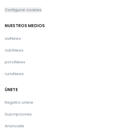
Andaluza o Serrana, Blanca Celtibérica, Blanca de
Configurar cookies
Rasquera, Cabra de las Mesetas, Cabra Galega,
Del Guadarrama, Eivissenca, Majorera, Mallorquina,
NUESTROS MEDIOS
Moncaína, Negra Serrana, Palmera, Payoya,
Pirenaica, Retinta, Tinerfeña, Verata.
aviNews
Especie porcina:
Chato Murciano, Euskal Txerria,
nutriNews
Gochu Asturcelta, Ibérico (las variedades
porciNews
Entrepelado, Lampiño, Manchado de Jabugo y
Torbiscal), Negra Canaria, Porco Celta y Porc Negre
rumiNews
Mallorquí.
Especie equina caballar:
Asturcón, Burguete,
ÚNETE
Caballo de Las Retuertas, Caballo de Monte de
Registro online
País Vasco, Cabalo de Pura Raza Galega, Cavall
Mallorquí, Cavall Pirinenc Català, Menorquina,
Suscripciones
Hispano-Árabe, Hispano-Bretón, Jaca Navarra,
Anúnciate
Losina, Marismeña, Monchina, Pottoka.