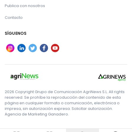
Especie equina asnal:
Andaluza, Ase Balear, Asno
Publica con nosotros
de las Encartaciones, Catalana, Majorera,
Contacto
Zamorano-Leonés.
Especie (s) aviar(es):
Andaluza Azul,
SÍGUENOS
Combatiente Español, Euskal Antzara, Euskal Oiloa,
Galiña de Mos, Gallina Castellana Negra, Gallina
Eivissenca, Gallina Empordanesa, Gallina Extremeña
Azul, Gallina del Prat, Gallina del Sobrarbe, Gallina
Pedresa, Indio de León, Mallorquina, Menorquina,
Murciana, Pardo de León, Penedesenca, Pita Pinta,
Utrerana, Valenciana de Chulilla, Oca Empordanesa.
2026 Copyright Grupo de Comunicación AgriNews S.L. All rights
Otras especies:
Camello Canario, Conejo Antiguo
reserved. Se prohíbe la reproducción del contenido de esta
página en cualquier formato o comunicación, electrónica o
Pardo Español, Conejo Gigante de España.
impresa, sin autorización expresa. Solicitar autorización.
Agencia de Marketing Ganadero.
Fuente: