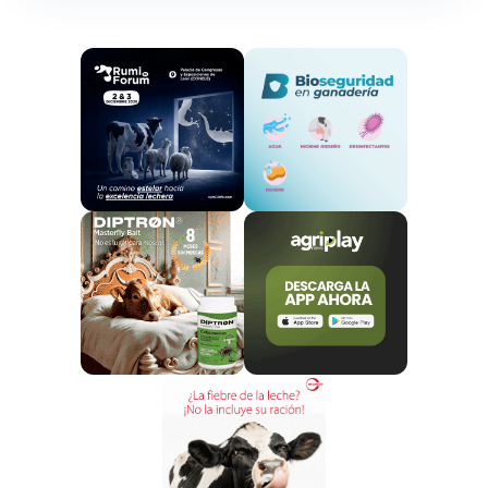
de producción o medios tradicionales de dicho
Estado miembro, y cuya situación de amenaza ha
sido establecida científicamente por un organismo
dotado de las competencias y conocimientos
necesarios en materia de razas amenazadas.
Para ello, el
Consejo de Ministros
, a propuesta del
Ministerio de Agricultura, Pesca y Alimentación,
aprobó un real decreto por el que se incorpora al
Catálogo Oficial de Razas de Ganado de España
un
listado de razas autóctonas en peligro de
extinción,
de forma que se puedan establecer
medidas y políticas de apoyo específicas para
todas ellas.
Por otra parte, y como novedad, recientemente
se
ha incorporado a este listado una nueva raza
autóctona
, el
ganado mantecoso leonés
, un
hecho que supone la culminación de una
reivindicación de los ganaderos de la montaña
leonesa, que
llevan años buscando este