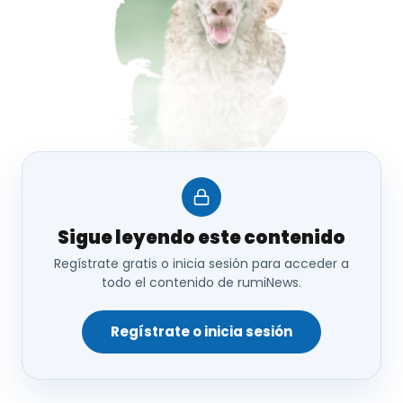
Sigue leyendo este contenido
Regístrate gratis o inicia sesión para acceder a
todo el contenido de rumiNews.
El
reglamento zootécnico de la UE,
Reglamento
2016/1012
,
recoge la definición de raza amenazada
Regístrate o inicia sesión
como
aquella raza autóctona reconocida en
situación de amenaza por un Estado miembro,
adaptada genéticamente a uno o varios sistemas