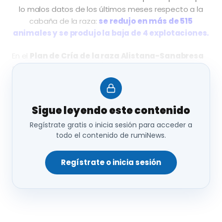
lo malos datos de los últimos meses respecto a la
cabaña de la raza:
se redujo en más de 515
animales y se produjo la baja de 4 explotaciones.
En el
Plan de Cría de la raza Alistana-Sanabresa
se encuentra
Zamora, Ávila, Burgos, Palencia,
Segovia y León.
El MAPA publicó el último censo en
diciembre de 2019, y cuantificó
3.177 animales; a
principios de año disminuyó hasta los 2.662
Sigue leyendo este contenido
animales, tras el abandono de varias
Regístrate gratis o inicia sesión para acceder a
ganaderías.
todo el contenido de rumiNews.
El número de explotaciones era de
31 granjas,
actualmente son 27
. En la última década,
las
Regístrate o inicia sesión
granjas se han reducido en un 30%.
En
1950
había
35.000 ejemplares.
Estos animales se explotan en
sistemas extensivos