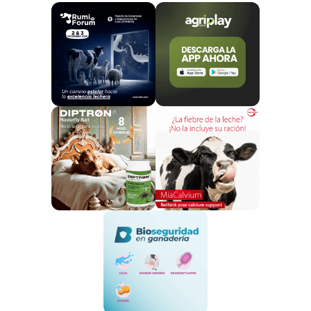
mayoritoriamente,
en las comarcas de
Sanabria,
Carballeda, Tábara, Tierra de Campo y Guareña
.
A pesar de contar con el
logo de “Raza Autóctona
100%
“, es muy
difícil comercializar esta raza
,
debido entre otras cosas a:
Las
ayudas cubren una parte mínima
de la
diferencia de precio de venta de los animales de
esta raza y los de otras razas puras no autóctonas
o conjuntos mestizos, económicamente más
rentables.
Existe
confusión respecto a la Ternera de
Aliste
. Se piensa que son sinónimos:
AECAS solo
comercializa animales de raza pura Alistana-
Sanabresa, y no cruces industriales, como la
marca Ternera de Aliste.