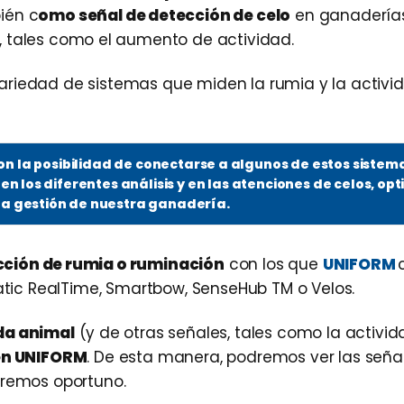
ién c
omo señal de detección de celo
en ganadería
, tales como el aumento de actividad.
ariedad de sistemas que miden la rumia y la activi
 la posibilidad de conectarse a algunos de estos sistem
en los diferentes análisis y en las atenciones de celos, op
a gestión de nuestra ganadería.
cción de rumia o ruminación
con los que
UNIFORM
matic RealTime, Smartbow, SenseHub TM o Velos.
da animal
(y de otras señales, tales como la activi
 en UNIFORM
. De esta manera, podremos ver las seña
eremos oportuno.