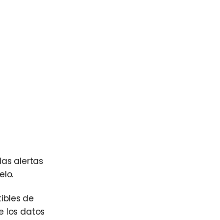
 las alertas
elo.
ibles de
e los datos