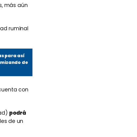
s, más aún
dad ruminal
as para así
timizando de
cuenta con
dad)
podrá
les de un