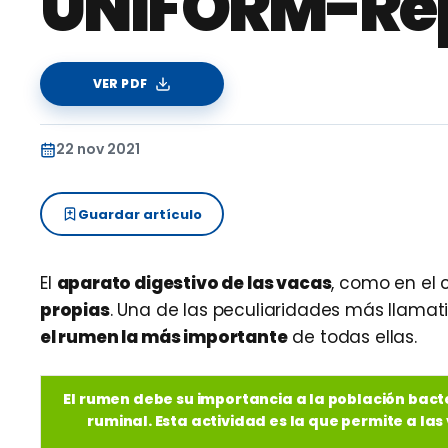
UNIFORM-Re
VER PDF
22 nov 2021
Guardar artículo
El
aparato digestivo de las vacas
, como en el 
propias
. Una de las peculiaridades más llamat
el rumen la más importante
de todas ellas.
El rumen debe su importancia a la población bacte
ruminal. Esta actividad es la que permite a las