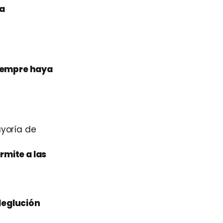
la
iempre haya
yoría de
rmite a las
deglución