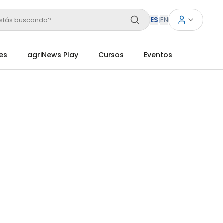
ES
|
EN
stás buscando?
es
agriNews Play
Cursos
Eventos