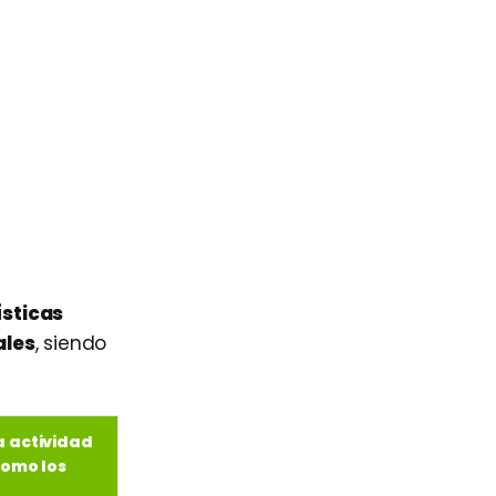
ísticas
ales
, siendo
a actividad
como los